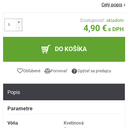
Celý popis
Dostupnosť:
skladom
+
4,90 €
-
s DPH
DO KOŠÍKA
Obľúbené
Porovnať
Opýtať sa predajcu
Popis
Parametre
Vôňa
Kvetinová