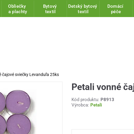
Obliečky
Bytový
Detský bytový
Domácí
a plachty
textil
textil
péče
é čajové sviečky Levanduľa 25ks
Petali vonné č
Kód produktu:
P8913
Výrobca:
Petali