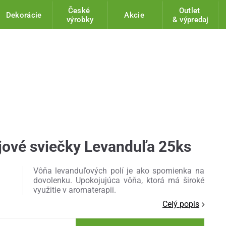
České
Outlet
Dekorácie
Akcie
výrobky
& výpredaj
ajové sviečky Levanduľa 25ks
Vôňa levanduľových polí je ako spomienka na
dovolenku. Upokojujúca vôňa, ktorá má široké
využitie v aromaterapii.
Celý popis