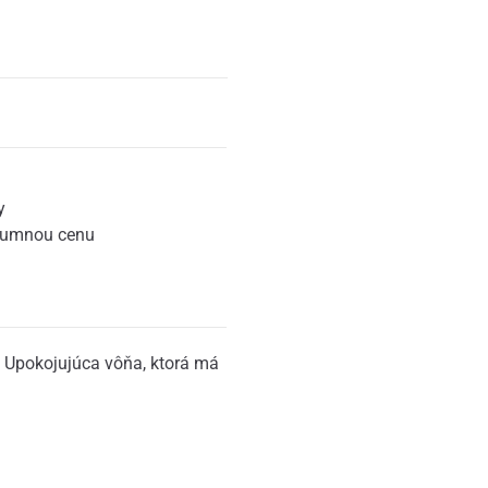
y
zumnou cenu
 Upokojujúca vôňa, ktorá má