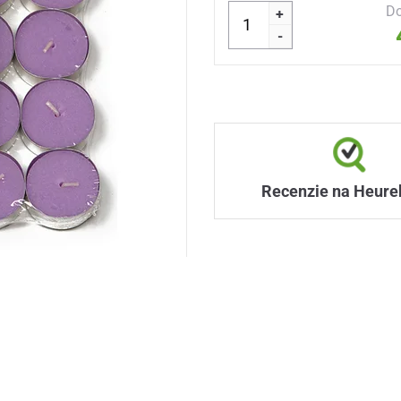
Do
+
-
Recenzie na Heure