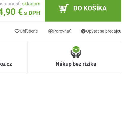
stupnosť:
skladom
DO KOŠÍKA
4,90 €
s DPH
Obľúbené
Porovnať
Opýtať sa predajcu
ka.cz
Nákup bez rizika