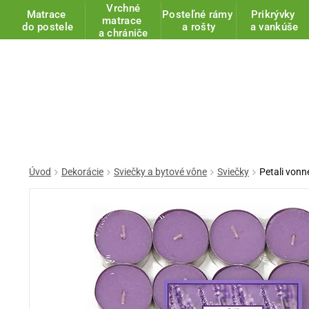
Vrchné
Matrace
Posteľné rámy
Prikrývky
matrace
do postele
a rošty
a vankúše
a chrániče
Úvod
Dekorácie
Sviečky a bytové vône
Sviečky
Petali vonn