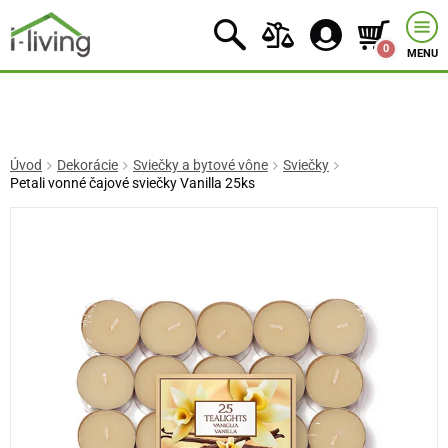
0
MENU
Úvod
Dekorácie
Sviečky a bytové vône
Sviečky
Petali vonné čajové sviečky Vanilla 25ks