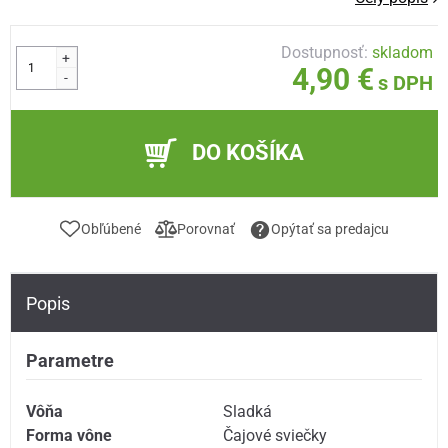
Dostupnosť:
skladom
+
4,90 €
-
s DPH
DO KOŠÍKA
Obľúbené
Porovnať
Opýtať sa predajcu
Popis
Parametre
Vôňa
Sladká
Forma vône
Čajové sviečky