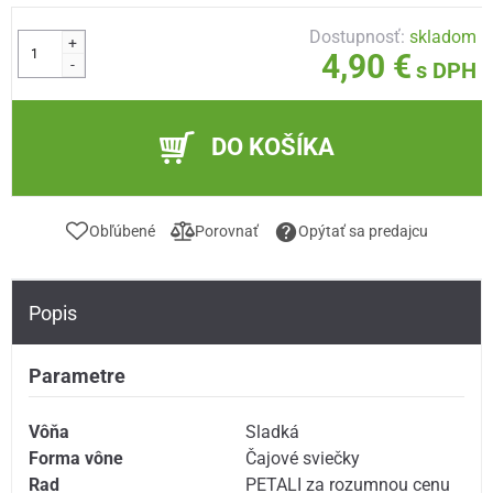
Dostupnosť:
skladom
+
4,90 €
-
s DPH
DO KOŠÍKA
Obľúbené
Porovnať
Opýtať sa predajcu
Popis
Parametre
Vôňa
Sladká
Forma vône
Čajové sviečky
Rad
PETALI za rozumnou cenu