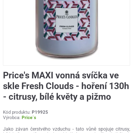
Price's MAXI vonná svíčka ve
skle Fresh Clouds - hoření 130h
- citrusy, bílé květy a pižmo
Kód produktu:
P19925
Výrobca:
Price´s
Jako závan čerstvého vzduchu - tato vůně spojuje citrusy,