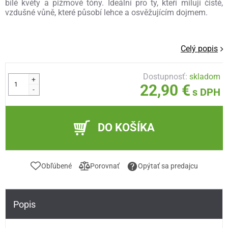
bílé květy a pižmové tóny. Ideální pro ty, kteří milují čisté,
vzdušné vůně, které působí lehce a osvěžujícím dojmem.
Celý popis
Dostupnosť:
skladom
+
22,90 €
-
s DPH
DO KOŠÍKA
Obľúbené
Porovnať
Opýtať sa predajcu
Popis