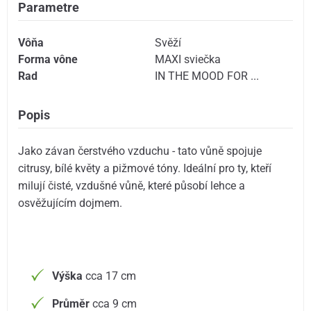
Parametre
Vôňa
Svěží
Forma vône
MAXI sviečka
Rad
IN THE MOOD FOR ...
Popis
Jako závan čerstvého vzduchu - tato vůně spojuje
citrusy, bílé květy a pižmové tóny. Ideální pro ty, kteří
milují čisté, vzdušné vůně, které působí lehce a
osvěžujícím dojmem.
Výška
cca 17 cm
Průměr
cca 9 cm