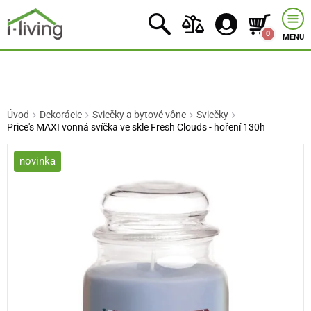
0
MENU
Úvod
Dekorácie
Sviečky a bytové vône
Sviečky
Price's MAXI vonná svíčka ve skle Fresh Clouds - hoření 130h
novinka