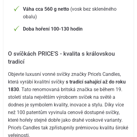
Váha cca 560 g netto
(vosk bez skleněného
obalu)
Doba hoření 100-130 hodin
O svíčkách PRICE'S - kvalita s královskou
tradicí
Objevte luxusní vonné svíčky značky Price’s Candles,
která vyrábí kvalitní svíčky
s tradicí sahající až do roku
1830
. Tato renomovaná britská značka se během 19.
století stala největším výrobcem svíček na světě a
dodnes je symbolem kvality, inovace a stylu. Díky více
než 100 patentům vyvinula cenově dostupné svíčky,
které hořely stejně dobře jako drahé voskové varianty.
Price’s Candles tak zpřístupnily prémiovou kvalitu široké
veřejnosti.