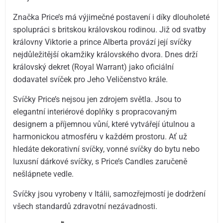
Značka Price’s má výjimečné postavení i díky dlouholeté
spolupráci s britskou královskou rodinou. Již od svatby
královny Viktorie a prince Alberta provází její svíčky
nejdůležitější okamžiky královského dvora. Dnes drží
královský dekret (Royal Warrant) jako oficiální
dodavatel svíček pro Jeho Veličenstvo krále.
Svíčky Price’s nejsou jen zdrojem světla. Jsou to
elegantní interiérové doplňky s propracovaným
designem a příjemnou vůní, které vytvářejí útulnou a
harmonickou atmosféru v každém prostoru. Ať už
hledáte dekorativní svíčky, vonné svíčky do bytu nebo
luxusní dárkové svíčky, s Price’s Candles zaručeně
nešlápnete vedle.
Svíčky jsou vyrobeny v Itálii, samozřejmostí je dodržení
všech standardů zdravotní nezávadnosti.