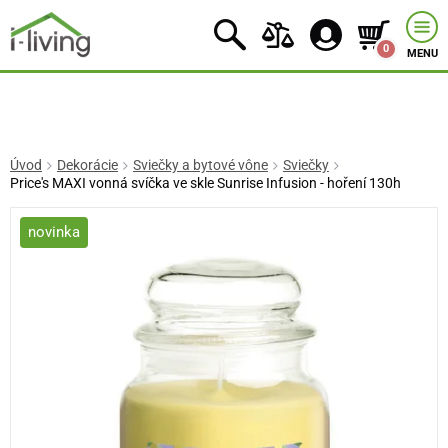
0
MENU
Úvod
Dekorácie
Sviečky a bytové vône
Sviečky
Price's MAXI vonná svíčka ve skle Sunrise Infusion - hoření 130h
novinka