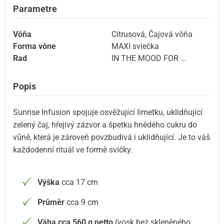
Parametre
Vôňa
Citrusová
,
Čajová vôňa
Forma vône
MAXI sviečka
Rad
IN THE MOOD FOR ...
Popis
Sunrise Infusion spojuje osvěžující limetku, uklidňující
zelený čaj, hřejivý zázvor a špetku hnědého cukru do
vůně, která je zároveň povzbudivá i uklidňující. Je to váš
každodenní rituál ve formě svíčky.
Výška
cca 17 cm
Průměr
cca 9 cm
Váha cca 560 g netto
(vosk bez skleněného