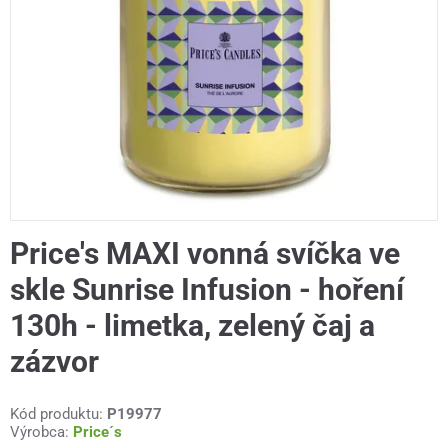
Price's MAXI vonná svíčka ve
skle Sunrise Infusion - hoření
130h - limetka, zelený čaj a
zázvor
Kód produktu:
P19977
Výrobca:
Price´s