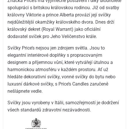
Značka Price’s má výjimečné postavení i díky dlouholeté
spolupráci s britskou královskou rodinou. Již od svatby
královny Viktorie a prince Alberta provází její svíčky
nejdůležitější okamžiky královského dvora. Dnes drží
královský dekret (Royal Warrant) jako oficiální
dodavatel svíček pro Jeho Veličenstvo krále.
Svíčky Price’s nejsou jen zdrojem světla. Jsou to
elegantní interiérové doplňky s propracovaným
designem a příjemnou vůní, které vytvářejí útulnou a
harmonickou atmosféru v každém prostoru. Ať už
hledáte dekorativní svíčky, vonné svíčky do bytu nebo
luxusní dárkové svíčky, s Price’s Candles zaručeně
nešlápnete vedle.
Svíčky jsou vyrobeny v Itálii, samozřejmostí je dodržení
všech standardů zdravotní nezávadnosti.