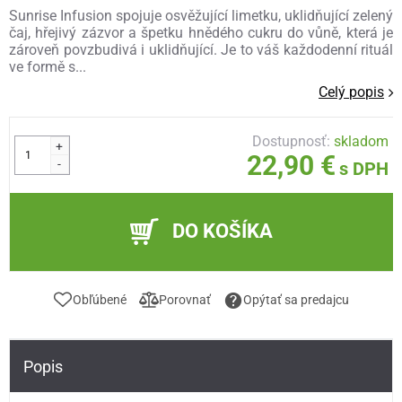
Sunrise Infusion spojuje osvěžující limetku, uklidňující zelený
čaj, hřejivý zázvor a špetku hnědého cukru do vůně, která je
zároveň povzbudivá i uklidňující. Je to váš každodenní rituál
ve formě s...
Celý popis
Dostupnosť:
skladom
+
22,90 €
-
s DPH
DO KOŠÍKA
Obľúbené
Porovnať
Opýtať sa predajcu
Popis