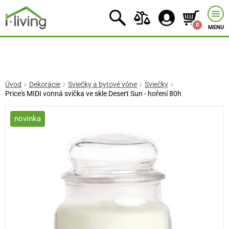
0
MENU
Úvod
Dekorácie
Sviečky a bytové vône
Sviečky
Price's MIDI vonná svíčka ve skle Desert Sun - hoření 80h
novinka