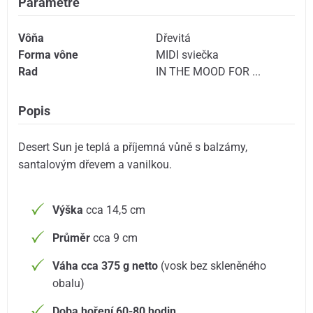
Parametre
Vôňa
Dřevitá
Forma vône
MIDI sviečka
Rad
IN THE MOOD FOR ...
Popis
Desert Sun je teplá a příjemná vůně s balzámy,
santalovým dřevem a vanilkou.
Výška
cca 14,5 cm
Průměr
cca 9 cm
Váha cca 375 g netto
(vosk bez skleněného
obalu)
Doba hoření 60-80 hodin