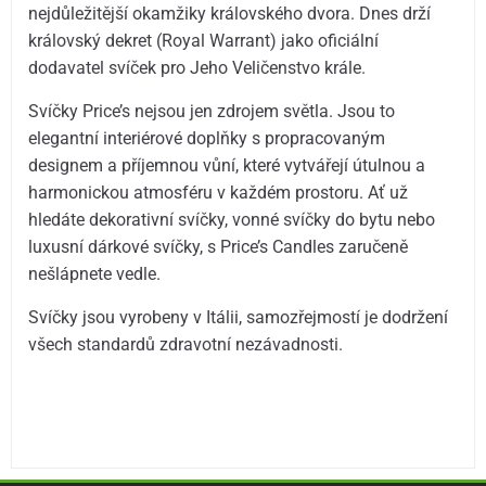
nejdůležitější okamžiky královského dvora. Dnes drží
královský dekret (Royal Warrant) jako oficiální
dodavatel svíček pro Jeho Veličenstvo krále.
Svíčky Price’s nejsou jen zdrojem světla. Jsou to
elegantní interiérové doplňky s propracovaným
designem a příjemnou vůní, které vytvářejí útulnou a
harmonickou atmosféru v každém prostoru. Ať už
hledáte dekorativní svíčky, vonné svíčky do bytu nebo
luxusní dárkové svíčky, s Price’s Candles zaručeně
nešlápnete vedle.
Svíčky jsou vyrobeny v Itálii, samozřejmostí je dodržení
všech standardů zdravotní nezávadnosti.