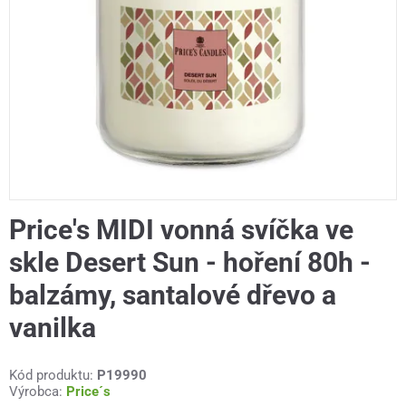
Price's MIDI vonná svíčka ve
skle Desert Sun - hoření 80h -
balzámy, santalové dřevo a
vanilka
Kód produktu:
P19990
Výrobca:
Price´s