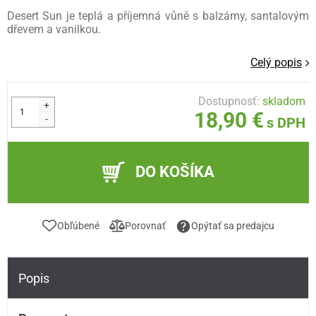
Desert Sun je teplá a příjemná vůně s balzámy, santalovým
dřevem a vanilkou.
Celý popis
Dostupnosť:
skladom
+
18,90 €
-
s DPH
DO KOŠÍKA
Obľúbené
Porovnať
Opýtať sa predajcu
Popis