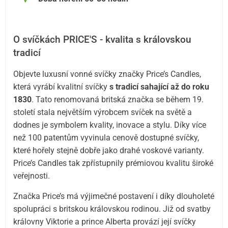
O svíčkách PRICE'S - kvalita s královskou
tradicí
Objevte luxusní vonné svíčky značky Price’s Candles,
která vyrábí kvalitní svíčky
s tradicí sahající až do roku
1830
. Tato renomovaná britská značka se během 19.
století stala největším výrobcem svíček na světě a
dodnes je symbolem kvality, inovace a stylu. Díky více
než 100 patentům vyvinula cenově dostupné svíčky,
které hořely stejně dobře jako drahé voskové varianty.
Price’s Candles tak zpřístupnily prémiovou kvalitu široké
veřejnosti.
Značka Price’s má výjimečné postavení i díky dlouholeté
spolupráci s britskou královskou rodinou. Již od svatby
královny Viktorie a prince Alberta provází její svíčky