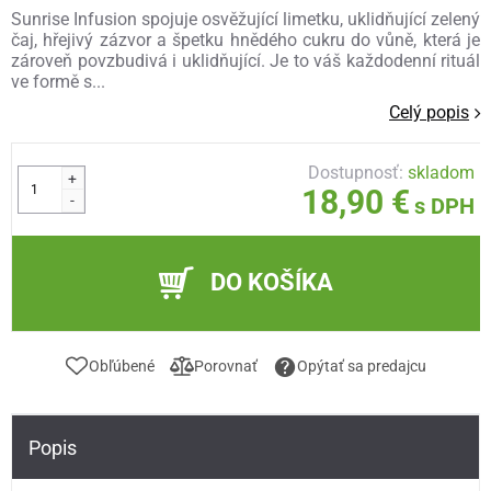
Sunrise Infusion spojuje osvěžující limetku, uklidňující zelený
čaj, hřejivý zázvor a špetku hnědého cukru do vůně, která je
zároveň povzbudivá i uklidňující. Je to váš každodenní rituál
ve formě s...
Celý popis
Dostupnosť:
skladom
+
18,90 €
-
s DPH
DO KOŠÍKA
Obľúbené
Porovnať
Opýtať sa predajcu
Popis