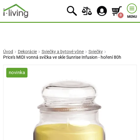
0
MENU
Úvod
Dekorácie
Sviečky a bytové vône
Sviečky
Price's MIDI vonná svíčka ve skle Sunrise Infusion - hoření 80h
novinka