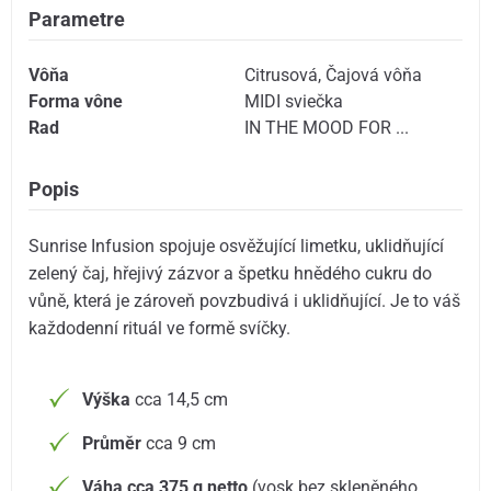
Parametre
Vôňa
Citrusová
,
Čajová vôňa
Forma vône
MIDI sviečka
Rad
IN THE MOOD FOR ...
Popis
Sunrise Infusion spojuje osvěžující limetku, uklidňující
zelený čaj, hřejivý zázvor a špetku hnědého cukru do
vůně, která je zároveň povzbudivá i uklidňující. Je to váš
každodenní rituál ve formě svíčky.
Výška
cca 14,5 cm
Průměr
cca 9 cm
Váha cca 375 g netto
(vosk bez skleněného