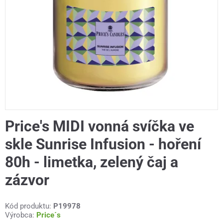
Price's MIDI vonná svíčka ve
skle Sunrise Infusion - hoření
80h - limetka, zelený čaj a
zázvor
Kód produktu:
P19978
Výrobca:
Price´s