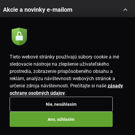
Akcie a novinky e-mailom
Odoslať
Súhlasím so
zásadami spracovania osobných údajov
Tieto webové stránky používajú súbory cookie a iné
sledovacie nástroje na zlepšenie užívateľského
prostredia, zobrazenie prispôsobeného obsahu a
SK
reklám, analýzu návštevnosti webových stránok a
určenie zdroja návštevnosti. Prečítajte si naše
zásady
ochrany osobných údajov
.
Nie, nesúhlasím
Copyright © 2026
www.i-living.sk
. Všetky práva vyhradené.
Ano, súhlasím
E-shop vytvorila
SIMPLIA.cz