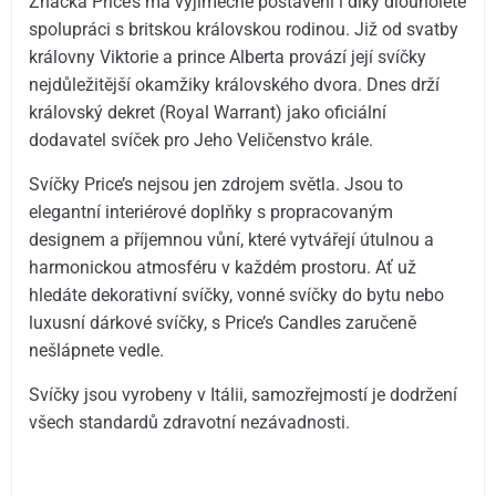
Značka Price’s má výjimečné postavení i díky dlouholeté
spolupráci s britskou královskou rodinou. Již od svatby
královny Viktorie a prince Alberta provází její svíčky
nejdůležitější okamžiky královského dvora. Dnes drží
královský dekret (Royal Warrant) jako oficiální
dodavatel svíček pro Jeho Veličenstvo krále.
Svíčky Price’s nejsou jen zdrojem světla. Jsou to
elegantní interiérové doplňky s propracovaným
designem a příjemnou vůní, které vytvářejí útulnou a
harmonickou atmosféru v každém prostoru. Ať už
hledáte dekorativní svíčky, vonné svíčky do bytu nebo
luxusní dárkové svíčky, s Price’s Candles zaručeně
nešlápnete vedle.
Svíčky jsou vyrobeny v Itálii, samozřejmostí je dodržení
všech standardů zdravotní nezávadnosti.