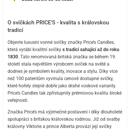
O svíčkách PRICE'S - kvalita s královskou
tradicí
Objevte luxusní vonné svíčky značky Price’s Candles,
která vyrábí kvalitní svíčky
s tradicí sahající až do roku
1830
. Tato renomovaná britská značka se během 19.
století stala největším výrobcem svíček na světě a
dodnes je symbolem kvality, inovace a stylu. Díky více
než 100 patentům vyvinula cenově dostupné svíčky,
které hořely stejně dobře jako drahé voskové varianty.
Price’s Candles tak zpřístupnily prémiovou kvalitu široké
veřejnosti.
Značka Price’s má výjimečné postavení i díky dlouholeté
spolupráci s britskou královskou rodinou. Již od svatby
královny Viktorie a prince Alberta provází její svíčky