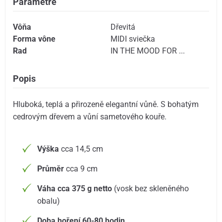
Parametre
Vôňa
Dřevitá
Forma vône
MIDI sviečka
Rad
IN THE MOOD FOR ...
Popis
Hluboká, teplá a přirozeně elegantní vůně. S bohatým
cedrovým dřevem a vůní sametového kouře.
Výška
cca 14,5 cm
Průměr
cca 9 cm
Váha cca 375 g netto
(vosk bez skleněného
obalu)
Doba hoření 60-80 hodin