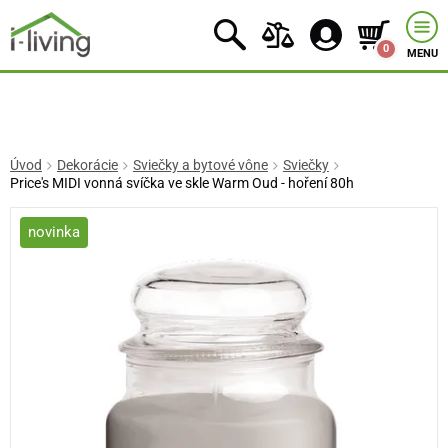
0
MENU
Úvod
Dekorácie
Sviečky a bytové vône
Sviečky
Price's MIDI vonná svíčka ve skle Warm Oud - hoření 80h
novinka