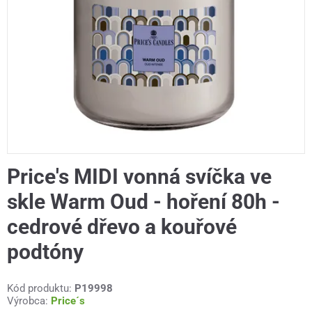
Price's MIDI vonná svíčka ve
skle Warm Oud - hoření 80h -
cedrové dřevo a kouřové
podtóny
Kód produktu:
P19998
Výrobca:
Price´s