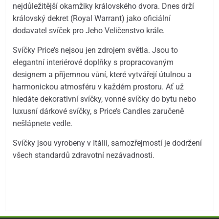
nejdůležitější okamžiky královského dvora. Dnes drží
královský dekret (Royal Warrant) jako oficiální
dodavatel svíček pro Jeho Veličenstvo krále.
Svíčky Price’s nejsou jen zdrojem světla. Jsou to
elegantní interiérové doplňky s propracovaným
designem a příjemnou vůní, které vytvářejí útulnou a
harmonickou atmosféru v každém prostoru. Ať už
hledáte dekorativní svíčky, vonné svíčky do bytu nebo
luxusní dárkové svíčky, s Price’s Candles zaručeně
nešlápnete vedle.
Svíčky jsou vyrobeny v Itálii, samozřejmostí je dodržení
všech standardů zdravotní nezávadnosti.