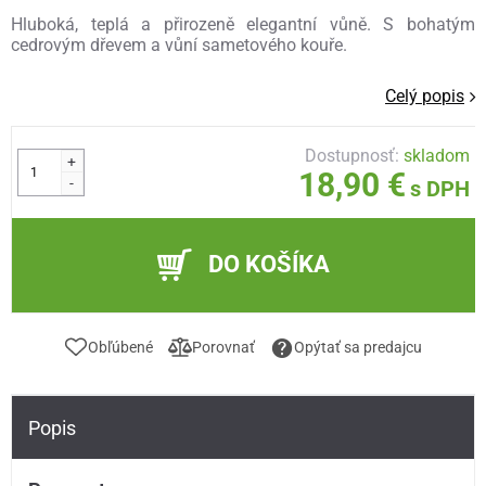
Hluboká, teplá a přirozeně elegantní vůně. S bohatým
cedrovým dřevem a vůní sametového kouře.
Celý popis
Dostupnosť:
skladom
+
18,90 €
-
s DPH
DO KOŠÍKA
Obľúbené
Porovnať
Opýtať sa predajcu
Popis