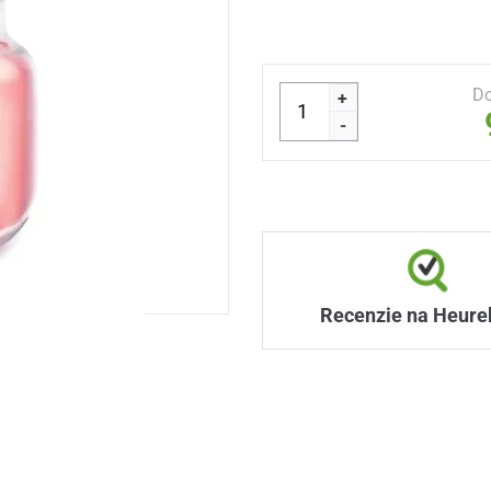
Do
+
-
Recenzie na Heure