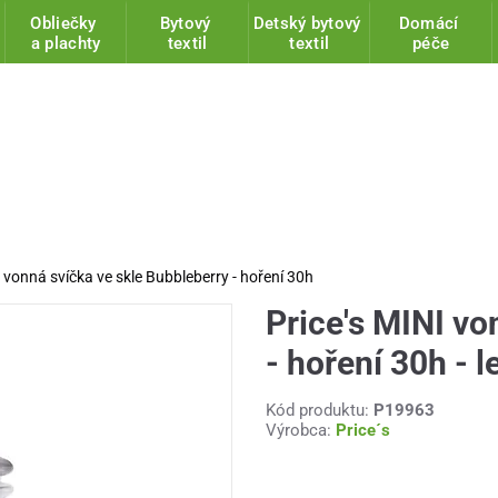
Obliečky
Bytový
Detský bytový
Domácí
a plachty
textil
textil
péče
I vonná svíčka ve skle Bubbleberry - hoření 30h
Price's MINI vo
- hoření 30h - l
Kód produktu:
P19963
Výrobca:
Price´s