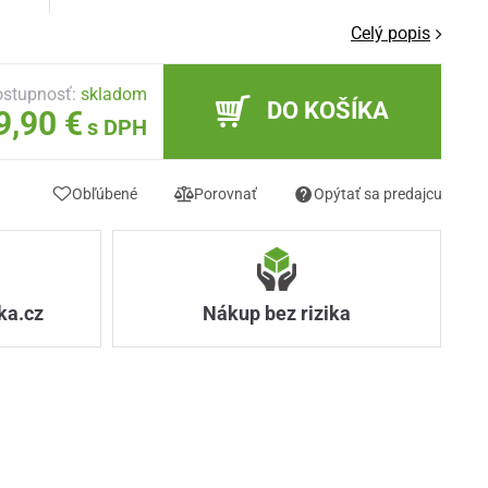
Celý popis
stupnosť:
skladom
DO KOŠÍKA
9,90 €
s DPH
Obľúbené
Porovnať
Opýtať sa predajcu
ka.cz
Nákup bez rizika