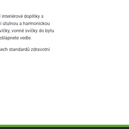
 interiérové doplňky s
jí útulnou a harmonickou
víčky, vonné svíčky do bytu
ešlápnete vedle.
všech standardů zdravotní