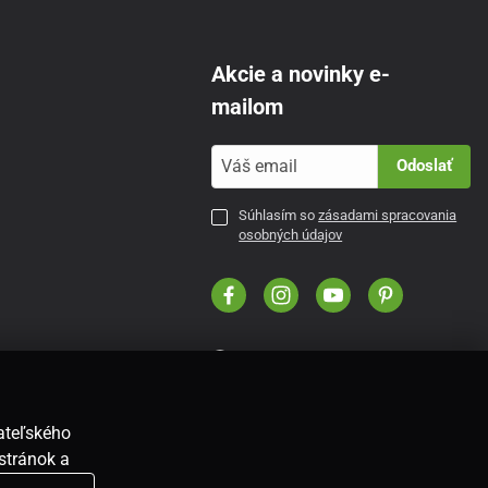
Akcie a novinky e-
mailom
Odoslať
Súhlasím so
zásadami spracovania
osobných údajov
SK
vateľského
stránok a