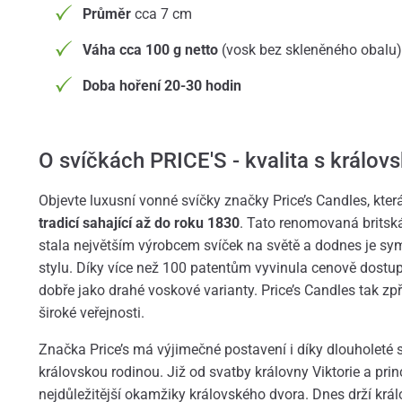
Průměr
cca 7 cm
Váha cca 100 g netto
(vosk bez skleněného obalu)
Doba hoření 20-30 hodin
O svíčkách PRICE'S - kvalita s královs
Objevte luxusní vonné svíčky značky Price’s Candles, která
tradicí sahající až do roku 1830
. Tato renomovaná britsk
stala největším výrobcem svíček na světě a dodnes je sym
stylu. Díky více než 100 patentům vyvinula cenově dostupn
dobře jako drahé voskové varianty. Price’s Candles tak zp
široké veřejnosti.
Značka Price’s má výjimečné postavení i díky dlouholeté s
královskou rodinou. Již od svatby královny Viktorie a princ
nejdůležitější okamžiky královského dvora. Dnes drží krá