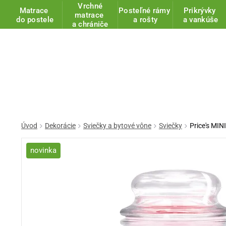
Vrchné
Matrace
Posteľné rámy
Prikrývky
matrace
do postele
a rošty
a vankúše
a chrániče
Úvod
Dekorácie
Sviečky a bytové vône
Sviečky
Price's MIN
novinka