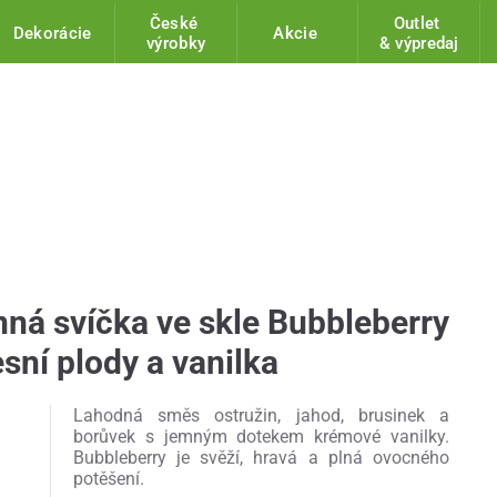
České
Outlet
Dekorácie
Akcie
výrobky
& výpredaj
nná svíčka ve skle Bubbleberry
esní plody a vanilka
Lahodná směs ostružin, jahod, brusinek a
borůvek s jemným dotekem krémové vanilky.
Bubbleberry je svěží, hravá a plná ovocného
potěšení.