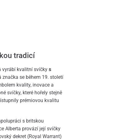
kou tradicí
 vyrábí kvalitní svíčky
s
á značka se během 19. století
bolem kvality, inovace a
é svíčky, které hořely stejně
řístupnily prémiovou kvalitu
polupráci s britskou
e Alberta provází její svíčky
lovský dekret (Royal Warrant)