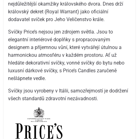
nejdůležitější okamžiky královského dvora. Dnes drží
královský dekret (Royal Warrant) jako oficiální
dodavatel svíček pro Jeho Veličenstvo krále.
Svíčky Price’s nejsou jen zdrojem světla. Jsou to
elegantní interiérové doplňky s propracovaným
designem a příjemnou vůní, které vytvářejí útulnou a
harmonickou atmosféru v každém prostoru. Ať už
hledáte dekorativní svíčky, vonné svíčky do bytu nebo
luxusní dárkové svíčky, s Price’s Candles zaručeně
nešlápnete vedle.
Svíčky jsou vyrobeny v Itálii, samozřejmostí je dodržení
všech standardů zdravotní nezávadnosti.