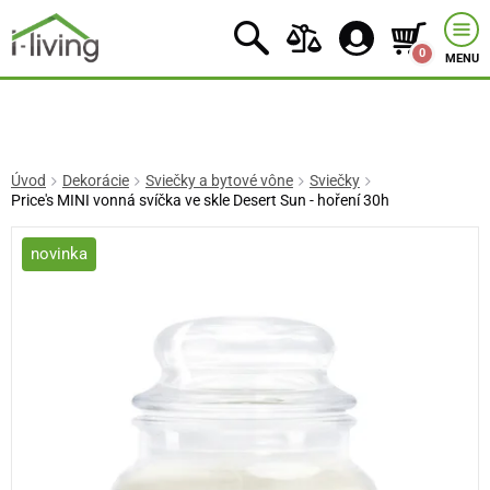
0
MENU
Úvod
Dekorácie
Sviečky a bytové vône
Sviečky
Price's MINI vonná svíčka ve skle Desert Sun - hoření 30h
novinka