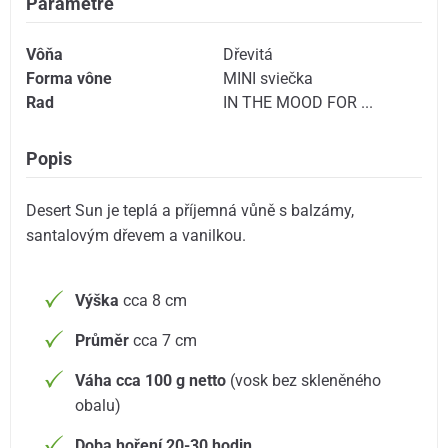
Parametre
Vôňa
Dřevitá
Forma vône
MINI sviečka
Rad
IN THE MOOD FOR ...
Popis
Desert Sun je teplá a příjemná vůně s balzámy,
santalovým dřevem a vanilkou.
Výška
cca 8 cm
Průměr
cca 7 cm
Váha cca 100 g netto
(vosk bez skleněného
obalu)
Doba hoření 20-30 hodin