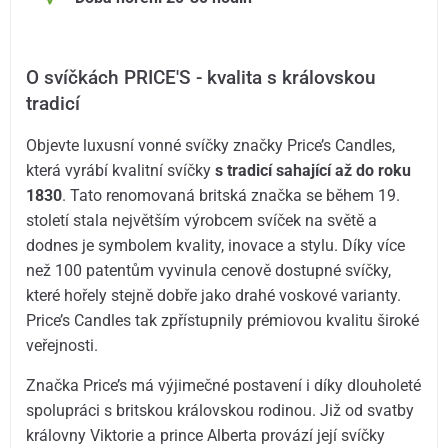
O svíčkách PRICE'S - kvalita s královskou
tradicí
Objevte luxusní vonné svíčky značky Price’s Candles,
která vyrábí kvalitní svíčky
s tradicí sahající až do roku
1830
. Tato renomovaná britská značka se během 19.
století stala největším výrobcem svíček na světě a
dodnes je symbolem kvality, inovace a stylu. Díky více
než 100 patentům vyvinula cenově dostupné svíčky,
které hořely stejně dobře jako drahé voskové varianty.
Price’s Candles tak zpřístupnily prémiovou kvalitu široké
veřejnosti.
Značka Price’s má výjimečné postavení i díky dlouholeté
spolupráci s britskou královskou rodinou. Již od svatby
královny Viktorie a prince Alberta provází její svíčky