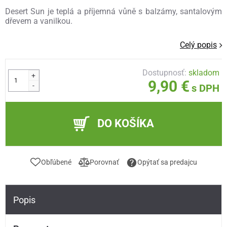
Desert Sun je teplá a příjemná vůně s balzámy, santalovým
dřevem a vanilkou.
Celý popis
Dostupnosť:
skladom
+
9,90 €
-
s DPH
DO KOŠÍKA
Obľúbené
Porovnať
Opýtať sa predajcu
Popis