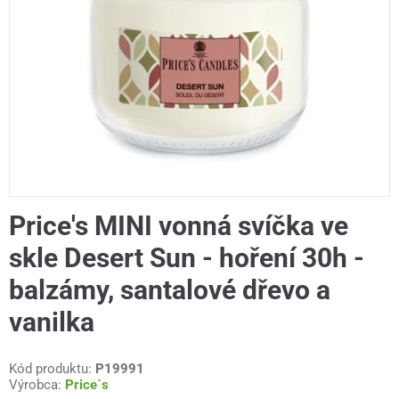
Price's MINI vonná svíčka ve
skle Desert Sun - hoření 30h -
balzámy, santalové dřevo a
vanilka
Kód produktu:
P19991
Výrobca:
Price´s