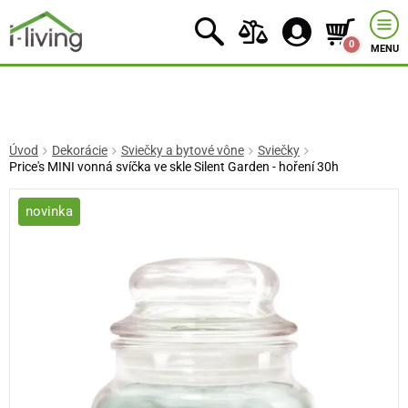
0
MENU
Úvod
Dekorácie
Sviečky a bytové vône
Sviečky
Price's MINI vonná svíčka ve skle Silent Garden - hoření 30h
novinka