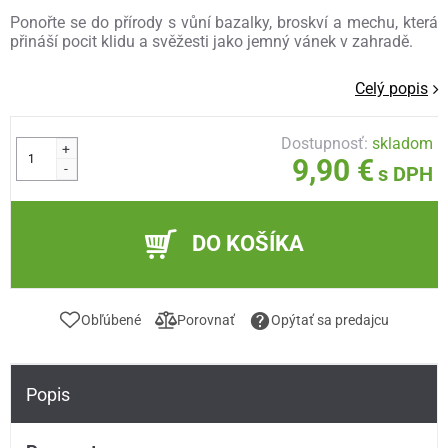
Ponořte se do přírody s vůní bazalky, broskví a mechu, která
přináší pocit klidu a svěžesti jako jemný vánek v zahradě.
Celý popis
Dostupnosť:
skladom
+
9,90 €
-
s DPH
DO KOŠÍKA
Obľúbené
Porovnať
Opýtať sa predajcu
Popis