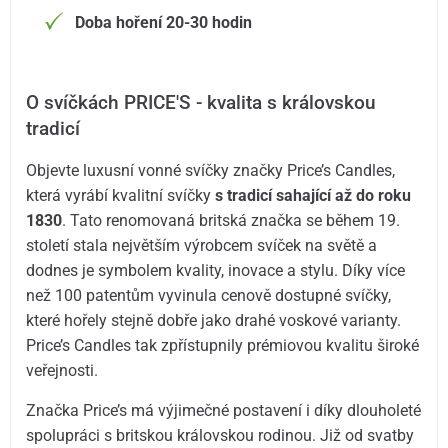
Doba hoření 20-30 hodin
O svíčkách PRICE'S - kvalita s královskou
tradicí
Objevte luxusní vonné svíčky značky Price’s Candles,
která vyrábí kvalitní svíčky
s tradicí sahající až do roku
1830
. Tato renomovaná britská značka se během 19.
století stala největším výrobcem svíček na světě a
dodnes je symbolem kvality, inovace a stylu. Díky více
než 100 patentům vyvinula cenově dostupné svíčky,
které hořely stejně dobře jako drahé voskové varianty.
Price’s Candles tak zpřístupnily prémiovou kvalitu široké
veřejnosti.
Značka Price’s má výjimečné postavení i díky dlouholeté
spolupráci s britskou královskou rodinou. Již od svatby