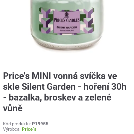
Price's MINI vonná svíčka ve
skle Silent Garden - hoření 30h
- bazalka, broskev a zelené
vůně
Kód produktu:
P19955
Výrobca:
Price´s