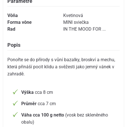
Parametre
Vôňa
Kvetinová
Forma vône
MINI sviečka
Rad
IN THE MOOD FOR ...
Popis
Ponořte se do přírody s vůní bazalky, broskví a mechu,
která přináší pocit klidu a svěžesti jako jemný vánek v
zahradě.
Výška
cca 8 cm
Průměr
cca 7 cm
Váha cca 100 g netto
(vosk bez skleněného
obalu)