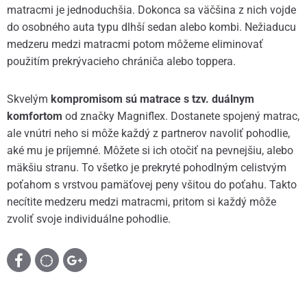
matracmi je jednoduchšia. Dokonca sa väčšina z nich vojde
do osobného auta typu dlhší sedan alebo kombi. Nežiaducu
medzeru medzi matracmi potom môžeme eliminovať
použitím prekrývacieho chrániča alebo toppera.
Skvelým
kompromisom sú matrace s tzv. duálnym
komfortom
od značky Magniflex. Dostanete spojený matrac,
ale vnútri neho si môže každý z partnerov navoliť pohodlie,
aké mu je príjemné. Môžete si ich otočiť na pevnejšiu, alebo
mäkšiu stranu. To všetko je prekryté pohodlným celistvým
poťahom s vrstvou pamäťovej peny všitou do poťahu. Takto
necítite medzeru medzi matracmi, pritom si každý môže
zvoliť svoje individuálne pohodlie.