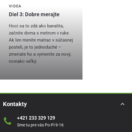
VIDEA
Diel 3: Dobre merajte
Hoci sa to zdá ako banalita,
začnite doma s metrom v ruke.
Ak len meníte matrac v súčasnej
posteli, je to jednoduché –
zmeriate ho a vymeníte za nový,
rovnako veľký.
Kontakty
+421 233 329 129
Sme tu pre vás Po-Pi 9-16