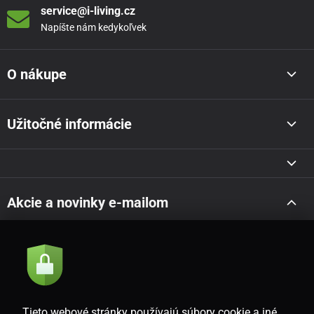
service@i-living.cz
Napíšte nám kedykoľvek
O nákupe
Užitočné informácie
Akcie a novinky e-mailom
Odoslať
Súhlasím so
zásadami spracovania osobných údajov
Tieto webové stránky používajú súbory cookie a iné