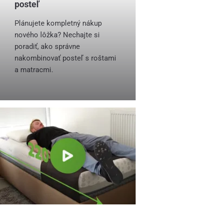
posteľ
Plánujete kompletný nákup
nového lôžka? Nechajte si
poradiť, ako správne
nakombinovať posteľ s roštami
a matracmi.