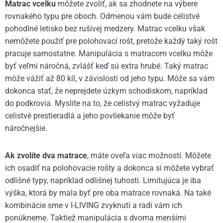
Matrac vcelku
môžete zvoliť, ak sa zhodnete na výbere
rovnakého typu pre oboch. Odmenou vám bude celistvé
pohodlné letisko bez rušivej medzery. Matrac vcelku však
nemôžete použiť pre polohovací rošt, pretože každý taký rošt
pracuje samostatne. Manipulácia s matracom vcelku môže
byť veľmi náročná, zvlášť keď sú extra hrubé. Taký matrac
môže vážiť až 80 kíl, v závislosti od jeho typu. Môže sa vám
dokonca stať, že neprejdete úzkym schodiskom, napríklad
do podkrovia. Myslite na to, že celistvý matrac vyžaduje
celistvé prestieradlá a jeho povliekanie môže byť
náročnejšie.
Ak zvolíte dva matrace
, máte oveľa viac možností. Môžete
ich osadiť na polohovacie rošty a dokonca si môžete vybrať
odlišné typy, napríklad odlišnej tuhosti. Limitujúca je iba
výška, ktorá by mala byť pre oba matrace rovnaká. Na také
kombinácie sme v I-LIVING zvyknutí a radi vám ich
ponúkneme. Taktiež manipulácia s dvoma menšími