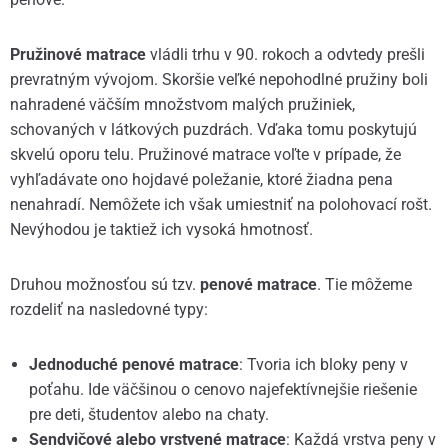
Pružinové matrace
vládli trhu v 90. rokoch a odvtedy prešli
prevratným vývojom. Skoršie veľké nepohodlné pružiny boli
nahradené väčším množstvom malých pružiniek,
schovaných v látkových puzdrách. Vďaka tomu poskytujú
skvelú oporu telu. Pružinové matrace voľte v prípade, že
vyhľadávate ono hojdavé poležanie, ktoré žiadna pena
nenahradí. Nemôžete ich však umiestniť na polohovací rošt.
Nevýhodou je taktiež ich vysoká hmotnosť.
Druhou možnosťou sú tzv.
penové matrace
. Tie môžeme
rozdeliť na nasledovné typy:
Jednoduché penové matrace
: Tvoria ich bloky peny v
poťahu. Ide väčšinou o cenovo najefektívnejšie riešenie
pre deti, študentov alebo na chaty.
Sendvičové alebo vrstvené matrace
: Každá vrstva peny v