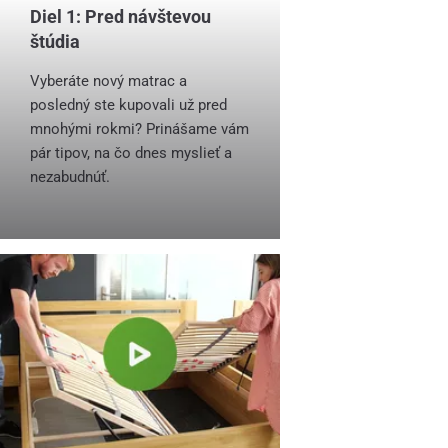
Diel 1: Pred návštevou
štúdia
Vyberáte nový matrac a
posledný ste kupovali už pred
mnohými rokmi? Prinášame vám
pár tipov, na čo dnes myslieť a
nezabudnúť.