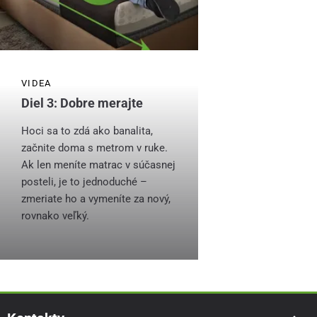
VIDEA
Diel 3: Dobre merajte
Hoci sa to zdá ako banalita,
začnite doma s metrom v ruke.
Ak len meníte matrac v súčasnej
posteli, je to jednoduché –
zmeriate ho a vymeníte za nový,
rovnako veľký.