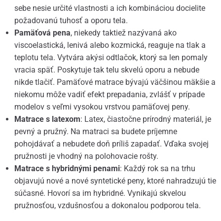
sebe nesie určité vlastnosti a ich kombináciou docielite
požadovanú tuhosť a oporu tela.
Pamäťová pena
, niekedy taktiež nazývaná ako
viscoelastická, lenivá alebo kozmická, reaguje na tlak a
teplotu tela. Vytvára akýsi odtlačok, ktorý sa len pomaly
vracia späť. Poskytuje tak telu skvelú oporu a nebude
nikde tlačiť. Pamäťové matrace bývajú väčšinou mäkšie a
niekomu môže vadiť efekt prepadania, zvlášť v prípade
modelov s veľmi vysokou vrstvou pamäťovej peny.
Matrace s latexom
: Latex, čiastočne prírodný materiál, je
pevný a pružný. Na matraci sa budete príjemne
pohojdávať a nebudete doň príliš zapadať. Vďaka svojej
pružnosti je vhodný na polohovacie rošty.
Matrace s hybridnými penami
: Každý rok sa na trhu
objavujú nové a nové syntetické peny, ktoré nahradzujú tie
súčasné. Hovorí sa im hybridné. Vynikajú skvelou
pružnosťou, vzdušnosťou a dokonalou podporou tela.