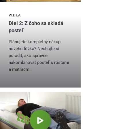
VIDEA
Diel 2: Z čoho sa skladá
posteľ
Plánujete kompletný nákup
nového lôžka? Nechajte si
poradiť, ako správne
nakombinovať posteľ s roštami
a matracmi.