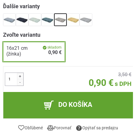
Ďalšie varianty
Zvoľte variantu
16x21 cm
skladom
0,90 €
(žínka)
3,50 €
+
0,90 €
-
s DPH
DO KOŠÍKA
Obľúbené
Porovnať
Opýtať sa predajcu