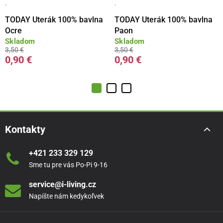
·
·
TODAY Uterák 100% bavlna
TODAY Uterák 100% bavlna
Ocre
Paon
Skladom
Skladom
3,50 €
3,50 €
0,90 €
0,90 €
Kontakty
+421 233 329 129
Sme tu pre vás Po-Pi 9-16
service@i-living.cz
Napíšte nám kedykoľvek