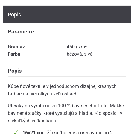
Popis
Parametre
Gramáž
450 g/m²
Farba
béžová
,
sivá
Popis
Kúpeľňové textílie v jednoduchom dizajne, krásnych
farbách a niekoľkých veľkostiach.
Uteráky sú vyrobené zo 100 % bavlneného froté. Mäkké
bavlnené slučky, ktoré vysušujú a hladia. K dispozícii v
niekoľkých veľkostiach:
16x21 cm
- žínka (balené a predávané po 2