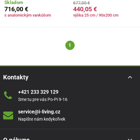
Skladom
677,00 €
716,00 €
440,05 €
s anatomickým vankúšom
výška 25 cm / 90x200 cm
1
Kontakty
+421 233 329 129
Sme tu pre vás Po-Pi 9-16
service@i-living.cz
Napíšte nám kedykoľvek
O nákupe