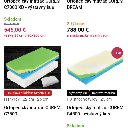
Ortopedický matrac CUREM
Ortopedický matrac CUREM
C7000 XD - výstavný kus
DREAM
Skladom
2 týždne
840,00 €
546,00 €
788,00 €
výška 28 cm / 90x200 cm
s anatomickým vankúšom
-35%
10% zľava s kódom SPANOK10
Výstavný kus
Doprava zdarma
H4 tvrdý · 22 cm · 25 cm
H3 stredne tvrdý · 25 cm
Ortopedický matrac CUREM
Ortopedický matrac CUREM
C3500
C4500 - výstavný kus
Skladom