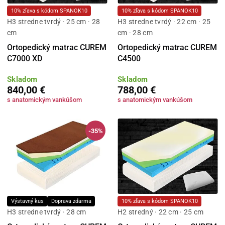
10% zľava s kódom SPANOK10
10% zľava s kódom SPANOK10
H3 stredne tvrdý · 25 cm · 28
H3 stredne tvrdý · 22 cm · 25
cm
cm · 28 cm
Ortopedický matrac CUREM
Ortopedický matrac CUREM
C7000 XD
C4500
Skladom
Skladom
840,00 €
788,00 €
s anatomickým vankúšom
s anatomickým vankúšom
-35%
Výstavný kus
Doprava zdarma
10% zľava s kódom SPANOK10
H3 stredne tvrdý · 28 cm
H2 stredný · 22 cm · 25 cm