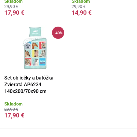
Skladom
Skladom
29,90 €
29,90 €
17,90 €
14,90 €
-40%
Set obliečky a batôžka
Zvieratá AP6234
140x200/70x90 cm
Skladom
29,90 €
17,90 €