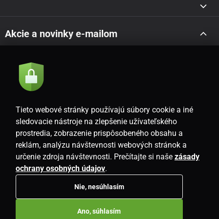
Akcie a novinky e-mailom
Odoslať
Súhlasím so
zásadami spracovania osobných údajov
Tieto webové stránky používajú súbory cookie a iné
sledovacie nástroje na zlepšenie užívateľského
prostredia, zobrazenie prispôsobeného obsahu a
SK
reklám, analýzu návštevnosti webových stránok a
určenie zdroja návštevnosti. Prečítajte si naše
zásady
ochrany osobných údajov
.
Nie, nesúhlasím
Copyright © 2026
www.i-living.sk
. Všetky práva vyhradené.
Ano, súhlasím