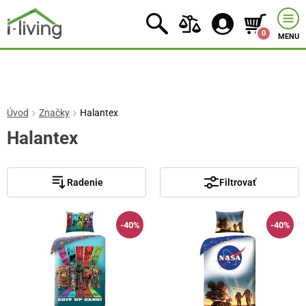
0
MENU
Úvod
Značky
Halantex
Halantex
Radenie
Filtrovať
-40%
-40%