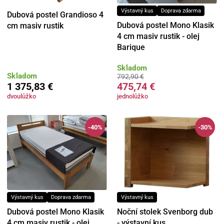
Výstavný kus
Doprava zdarma
Dubová postel Grandioso 4
Dubová postel Mono Klasik
cm masiv rustik
4 cm masiv rustik - olej
Barique
Skladom
Skladom
792,90 €
1 375,83 €
475,74 €
dvoulůžko
jednolůžko
-40%
-30%
Výstavný kus
Doprava zdarma
Výstavný kus
Dubová postel Mono Klasik
Noční stolek Svenborg dub
4 cm masiv rustik - olej
- výstavní kus