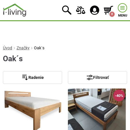
0
MENU
Úvod
Značky
Oak´s
Oak´s
Radenie
Filtrovať
-40%