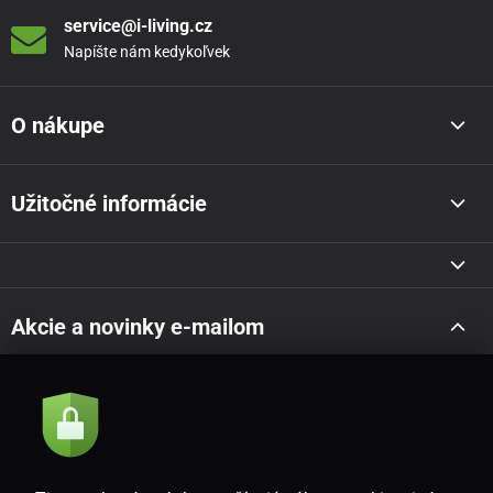
service@i-living.cz
Napíšte nám kedykoľvek
O nákupe
Užitočné informácie
Akcie a novinky e-mailom
Odoslať
Súhlasím so
zásadami spracovania osobných údajov