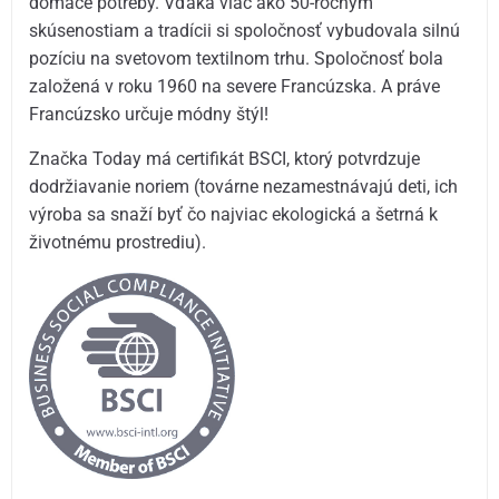
domáce potreby. Vďaka viac ako 50-ročným
skúsenostiam a tradícii si spoločnosť vybudovala silnú
pozíciu na svetovom textilnom trhu. Spoločnosť bola
založená v roku 1960 na severe Francúzska. A práve
Francúzsko určuje módny štýl!
Značka Today má certifikát BSCI, ktorý potvrdzuje
dodržiavanie noriem (továrne nezamestnávajú deti, ich
výroba sa snaží byť čo najviac ekologická a šetrná k
životnému prostrediu).