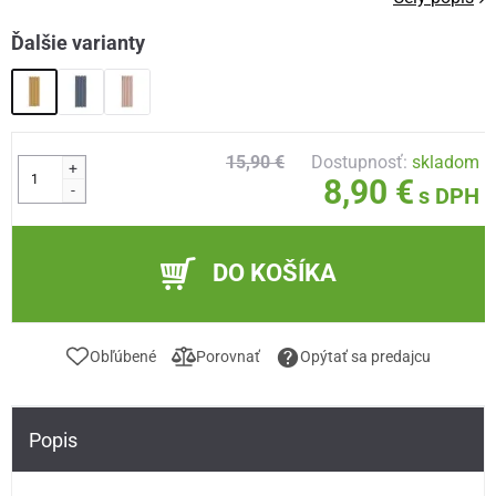
Ďalšie varianty
15,90 €
Dostupnosť:
skladom
+
8,90 €
-
s DPH
DO KOŠÍKA
Obľúbené
Porovnať
Opýtať sa predajcu
Popis