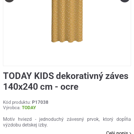
TODAY KIDS dekorativný záves
140x240 cm - ocre
Kód produktu:
P17038
Výrobca:
TODAY
Motív hviezd - jednoduchý závesný prvok, ktorý dopĺňa
výzdobu detskej izby.
Celý popis