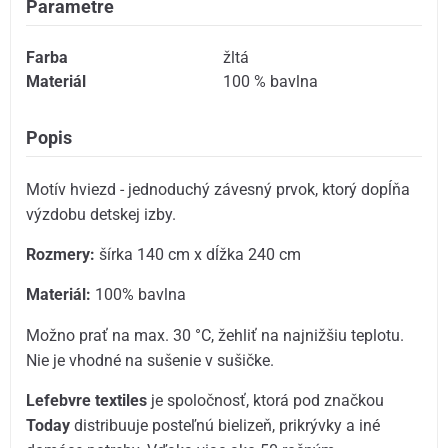
Parametre
Farba
žltá
Materiál
100 % bavlna
Popis
Motív hviezd - jednoduchý závesný prvok, ktorý dopĺňa
výzdobu detskej izby.
Rozmery:
šírka 140 cm x dĺžka 240 cm
Materiál:
100% bavlna
Možno prať na max. 30 °C, žehliť na najnižšiu teplotu.
Nie je vhodné na sušenie v sušičke.
Lefebvre textiles
je spoločnosť, ktorá pod značkou
Today
distribuuje posteľnú bielizeň, prikrývky a iné