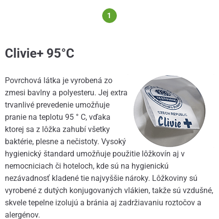
1
Clivie+ 95°C
Povrchová látka je vyrobená zo
zmesi bavlny a polyesteru. Jej extra
trvanlivé prevedenie umožňuje
pranie na teplotu 95 ° C, vďaka
ktorej sa z lôžka zahubí všetky
baktérie, plesne a nečistoty. Vysoký
hygienický štandard umožňuje použitie lôžkovín aj v
nemocniciach či hoteloch, kde sú na hygienickú
nezávadnosť kladené tie najvyššie nároky. Lôžkoviny sú
vyrobené z dutých konjugovaných vlákien, takže sú vzdušné,
skvele tepelne izolujú a bránia aj zadržiavaniu roztočov a
alergénov.