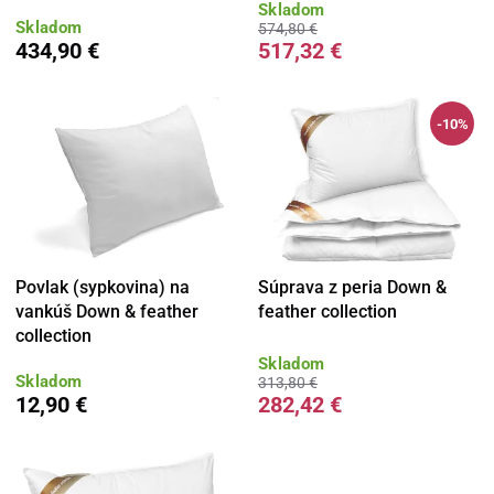
Skladom
Skladom
574,80 €
434,90 €
517,32 €
-10%
Povlak (sypkovina) na
Súprava z peria Down &
vankúš Down & feather
feather collection
collection
Skladom
Skladom
313,80 €
12,90 €
282,42 €