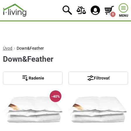
0
MENU
Úvod
Down&Feather
Down&Feather
Radenie
Filtrovať
-40%