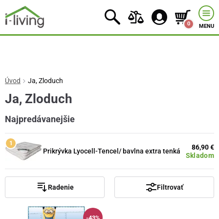
0
MENU
Úvod
Ja, Zloduch
Ja, Zloduch
Najpredávanejšie
86,90 €
Prikrývka Lyocell-Tencel/ bavlna extra tenká
Skladom
Radenie
Filtrovať
-43%