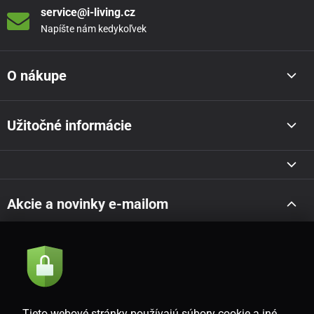
service@i-living.cz
Napíšte nám kedykoľvek
O nákupe
Užitočné informácie
Akcie a novinky e-mailom
Odoslať
Súhlasím so
zásadami spracovania osobných údajov
Tieto webové stránky používajú súbory cookie a iné