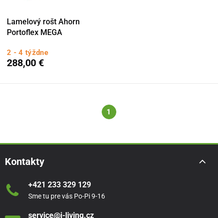
Lamelový rošt Ahorn
Portoflex MEGA
2 - 4 týždne
288,00 €
1
Kontakty
+421 233 329 129
Sme tu pre vás Po-Pi 9-16
service@i-living.cz