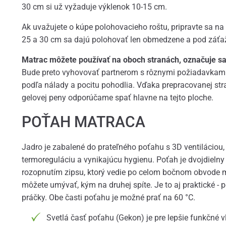
30 cm si už vyžaduje výklenok 10-15 cm.
Ak uvažujete o kúpe polohovacieho roštu, pripravte sa na 
25 a 30 cm sa dajú polohovať len obmedzene a pod záťa
Matrac môžete používať na oboch stranách, označuje sa
Bude preto vyhovovať partnerom s rôznymi požiadavkami
podľa nálady a pocitu pohodlia. Vďaka prepracovanej stra
gelovej peny odporúčame spať hlavne na tejto ploche.
POŤAH MATRACA
Jadro je zabalené do prateľného poťahu s 3D ventiláciou, 
termoreguláciu a vynikajúcu hygienu. Poťah je dvojdielny
rozopnutím zipsu, ktorý vedie po celom bočnom obvode 
môžete umývať, kým na druhej spíte. Je to aj praktické - 
práčky. Obe časti poťahu je možné prať na 60 °C.
Svetlá časť poťahu (Gekon) je pre lepšie funkčné 