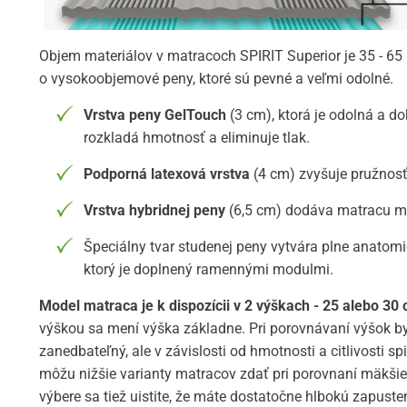
Objem materiálov v matracoch SPIRIT Superior je 35 - 65
o vysokoobjemové peny, ktoré sú pevné a veľmi odolné.
Vrstva peny GelTouch
(3 cm), ktorá je odolná a d
rozkladá hmotnosť a eliminuje tlak.
Podporná latexová vrstva
(4 cm) zvyšuje pružnosť
Vrstva hybridnej peny
(6,5 cm) dodáva matracu mi
Špeciálny tvar studenej peny vytvára plne anatomi
ktorý je doplnený ramennými modulmi.
Model matraca je k dispozícii v 2 výškach - 25 alebo 30
výškou sa mení výška základne. Pri porovnávaní výšok by 
zanedbateľný, ale v závislosti od hmotnosti a citlivosti sp
môžu nižšie varianty matracov zdať pri porovnaní mäkšie 
výbere sa tiež uistite, že máte dostatočne hlbokú zapust