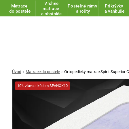
Vrchné
Matrace
Posteľné rámy
Prikrývky
matrace
do postele
a rošty
a vankúše
a chrániče
Úvod
Matrace do postele
Ortopedický matrac Spirit Superior
10% zľava s kódom SPANOK10