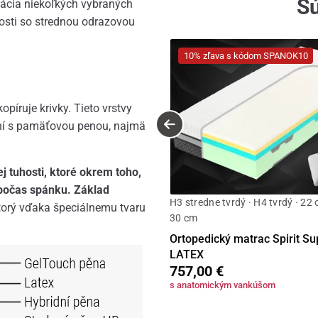
Sú
nácia niekoľkých vybraných
hosti so strednou odrazovou
10% zľava s kódom SPANOK10
píruje krivky. Tieto vrstvy
aní s pamäťovou penou, najmä
j tuhosti, ktoré okrem toho,
 počas spánku. Základ
H3 stredne tvrdý · H4 tvrdý · 22 
ktorý vďaka špeciálnemu tvaru
30 cm
Ortopedický matrac Spirit Su
LATEX
757,00 €
s anatomickým vankúšom