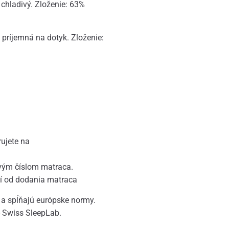
chladivý. Zloženie: 63%
príjemná na dotyk. Zloženie:
rujete na
iovým číslom matraca.
ní od dodania matraca
 a spĺňajú európske normy.
- Swiss SleepLab.