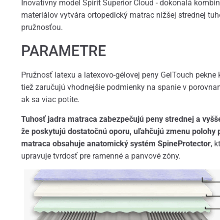
Inovatívny model Spirit Superior Cloud - dokonalá kombi
materiálov vytvára ortopedický matrac nižšej strednej tu
pružnosťou.
PARAMETRE
Pružnosť latexu a latexovo-gélovej peny GelTouch pekne ko
tiež zaručujú vhodnejšie podmienky na spanie v porovn
ak sa viac potíte.
Tuhosť jadra matraca zabezpečujú peny strednej a vyšše
že poskytujú dostatočnú oporu, uľahčujú zmenu polohy
matraca obsahuje anatomický systém SpineProtector
, 
upravuje tvrdosť pre ramenné a panvové zóny.