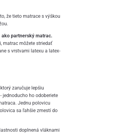
to, že tieto matrace s výškou
žou.
 ako partnerský matrac.
, matrac môžete striedať
ne s vrstvami latexu a latex-
ktorý zaručuje lepšiu
 - jednoducho ho odoberiete
matraca. Jednu polovicu
polovica sa ľahšie zmestí do
vlastnosti doplnená vláknami