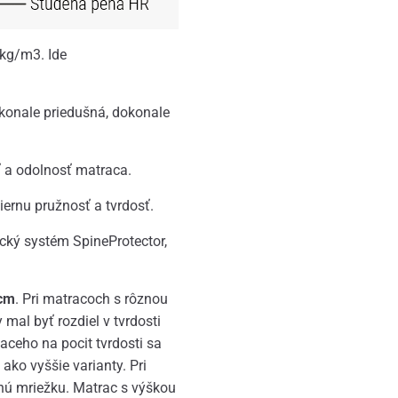
 kg/m3. Ide
okonale priedušná, dokonale
 a odolnosť matraca.
ernu pružnosť a tvrdosť.
cký systém SpineProtector,
 cm
. Pri matracoch s rôznou
mal byť rozdiel v tvrdosti
iaceho na pocit tvrdosti sa
ako vyššie varianty. Pri
enú mriežku. Matrac s výškou