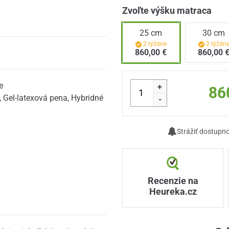
Zvoľte výšku matraca
25 cm
30 cm
2 týždne
2 týždn
860,00 €
860,00 
e
+
86
,
Gel-latexová pena
,
Hybridné
-
Strážiť dostupn
Recenzie na
Heureka.cz