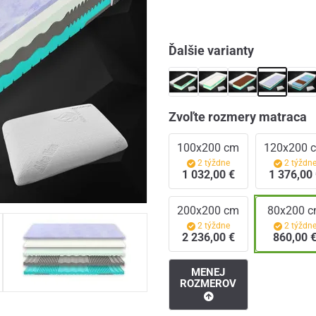
Ďalšie varianty
Zvoľte rozmery matraca
100x200 cm
120x200 
2 týždne
2 týždn
1 032,00 €
1 376,00
200x200 cm
80x200 
2 týždne
2 týždn
2 236,00 €
860,00 
MENEJ
ROZMEROV