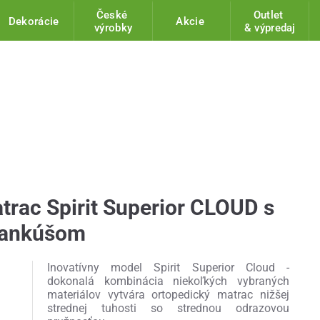
České
Outlet
Dekorácie
Akcie
výrobky
& výpredaj
trac Spirit Superior CLOUD s
vankúšom
Inovatívny model Spirit Superior Cloud -
dokonalá kombinácia niekoľkých vybraných
materiálov vytvára ortopedický matrac nižšej
strednej tuhosti so strednou odrazovou