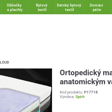
Obliečky
Bytový
Detský bytový
Domácí
a plachty
textil
textil
péče
 CLOUD
Ortopedický ma
anatomickým 
Kód produktu:
P17718
Výrobca:
Spirit