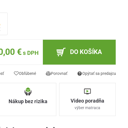
e
€
0,00 €
DO KOŠÍKA
s DPH
osť
Obľúbené
Porovnať
Opýtať sa predajcu
Video poradňa
Nákup bez rizika
výber matraca