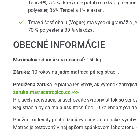
Tencel®, vďaka ktorým je poťah mäkký a príjemne 
polyester, 36% Tencel a 1% elastan.
Tmavá časť obalu (Vogue) má vysokú gramáž a je 
70 % polyester a 30 % viskóza.
OBECNÉ INFORMÁCIE
Maximálna
odporúčaná
nosnosť:
150 kg
Záruka:
10 rokov na jadro matraca pri registracií.
Predĺžená záruka
je platná len vtedy, ak výrobok zaregist
zaruka.matracetropico.cz >>>
Pre účely registrácie si uschovajte výrobný štítok so sér
Registrácia by sa mala uskutočniť do 10 kalendárnych d
Použité materiály pochádzajú výlučne z európskej výroby
Matrac je testovaný v najlepšom spánkovom laboratóriu 