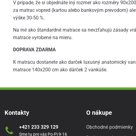
V prípade, že si objednáte iný rozmer ako rozměry 90x20
za matrac vopred (kartou alebo bankovým prevodom) aleb
výške 30-50 %.
Na iné ako štandardné matrace sa nevzťahujú zásady vrát
matrace vyrobené na mieru.
DOPRAVA ZDARMA
K matracu dostanete ako darček luxusný anatomický van
matrace 140x200 cm ako dárček 2 vankúše.
Kontakty
O nákupe
+421 233 329 129
Obchodné podmienky
Sme tu pre vás Po-Pi 9-16