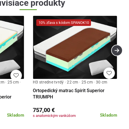
visiace produkty
10% zľava s kódom SPANOK10
cm · 25 cm ·
H3 stredne tvrdý · 22 cm · 25 cm · 30 cm
Detail
Detail
Ortopedický matrac Spirit Superior
perior
TRIUMPH
757,00 €
Skladom
Skladom
s anatomickým vankúšom