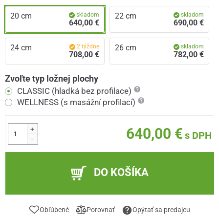
20 cm
skladom
22 cm
skladom
640,00 €
690,00 €
24 cm
2 týždne
26 cm
skladom
708,00 €
782,00 €
Zvoľte typ ložnej plochy
CLASSIC (hladká bez profilace)
WELLNESS (s masážní profilací)
+
640,00 €
s DPH
-
DO KOŠÍKA
Obľúbené
Porovnať
Opýtať sa predajcu