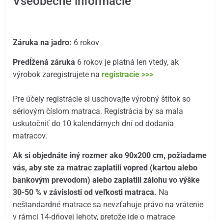
Všeobecné informácie
Záruka na jadro:
6 rokov
Predĺžená záruka
6 rokov je platná len vtedy, ak
výrobok zaregistrujete na
registracie >>>
Pre účely registrácie si uschovajte výrobný štítok so
sériovým číslom matraca. Registrácia by sa mala
uskutočniť do 10 kalendárnych dní od dodania
matracov.
Ak si objednáte iný rozmer ako 90x200 cm, požiadame
vás, aby ste za matrac zaplatili vopred (kartou alebo
bankovým prevodom) alebo zaplatili zálohu vo výške
30-50 % v závislosti od veľkosti matraca.
Na
neštandardné matrace sa nevzťahuje právo na vrátenie
v rámci 14-dňovej lehoty, pretože ide o matrace