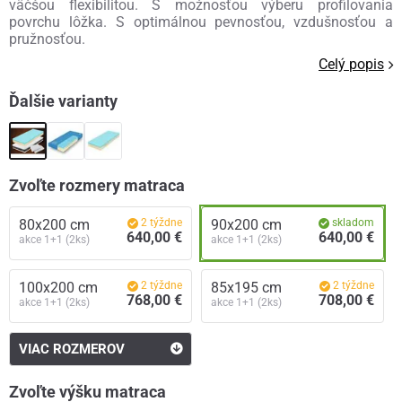
väčšou flexibilitou. S možnosťou výberu profilovania
povrchu lôžka. S optimálnou pevnosťou, vzdušnosťou a
pružnosťou.
Celý popis
Ďalšie varianty
Zvoľte rozmery matraca
80x200 cm
2 týždne
90x200 cm
skladom
640,00 €
640,00 €
akce 1+1 (2ks)
akce 1+1 (2ks)
100x200 cm
2 týždne
85x195 cm
2 týždne
768,00 €
708,00 €
akce 1+1 (2ks)
akce 1+1 (2ks)
VIAC ROZMEROV
Zvoľte výšku matraca