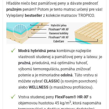
Hľadáte niečo bez pamäťovej peny a dávate prednosť
pružným
penám? Potom je tento matrac určený pre vás!
Vylepšený
bestseller
z kolekcie matracov TROPICO.
Modrá hybridná pena
kombinuje najlepšie
vlastnosti studenej a pamäťovej peny a latexu: je
pružná
, priedušná, má optimálnu tuhosť,
výbornú termoreguláciu, pomáha znižovať
potenie a je mimoriadne
odolná
. Túto vrstvu si
môžete vybrať
CLASSIC
(s rovným povrchom)
alebo
WELLNESS
(s masážnou profiláciou).
Vrstva studenej peny
FlexiFoam® HR-XF
s
3
objemovou hustotou 45 kg/m
, ktorá napomáha