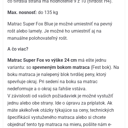
čo tvrdšia strana má hodnotenie 9 z 10 (tvrdosť H4).
Max. nosnosť:
do 135 kg
Matrac Super Fox Blue je možné umiestniť na pevný
rošt alebo lamely. Je možné ho umiestniť aj na
manuálne polohovateľný rošt.
A čo viac?
Matrac Super Fox vo výške 24 cm
má ešte jednu
variantu: so
spevneným bokom matraca
(Fest bok). Na
boku matraca je nalepený blok tvrdšej peny, ktorý
spevňuje okraj. Pri sedení na boku sa matrac
nedeformuje a o okraj sa ľahšie vstáva.
V závislosti od vašich požiadaviek je možné vystužiť
jednu alebo obe strany. Ide o úpravu za príplatok. Ak
máte akékoľvek otázky týkajúce sa ceny, technických
špecifikácií vystuženého matraca alebo si chcete
objednať tento typ matraca na mieru, pošlite nám e-