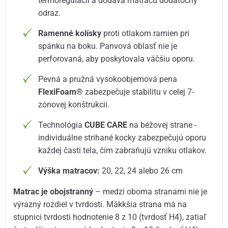
termoregulácii a dodáva matracu dodatočný
odraz.
Ramenné kolísky
proti otlakom ramien pri
spánku na boku. Panvová oblasť nie je
perforovaná, aby poskytovala väčšiu oporu.
Pevná a pružná vysokoobjemová pena
FlexiFoam®
zabezpečuje stabilitu v celej 7-
zónovej konštrukcii.
Technológia
CUBE CARE
na béžovej strane -
individuálne strihané kocky zabezpečujú oporu
každej časti tela, čím zabraňujú vzniku otlakov.
Výška matracov:
20, 22, 24 alebo 26 cm
Matrac je obojstranný
– medzi oboma stranami nie je
výrazný rozdiel v tvrdosti. Mäkkšia strana má na
stupnici tvrdosti hodnotenie 8 z 10 (tvrdosť H4), zatiaľ