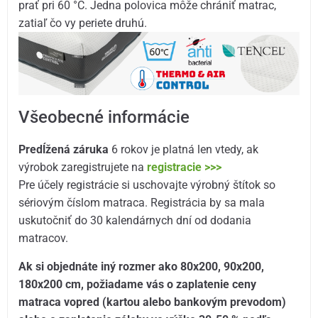
prať pri 60 °C. Jedna polovica môže chrániť matrac,
zatiaľ čo vy periete druhú.
Všeobecné informácie
Predĺžená záruka
6 rokov je platná len vtedy, ak
výrobok zaregistrujete na
registracie >>>
Pre účely registrácie si uschovajte výrobný štítok so
sériovým číslom matraca. Registrácia by sa mala
uskutočniť do 30 kalendárnych dní od dodania
matracov.
Ak si objednáte iný rozmer ako 80x200, 90x200,
180x200 cm, požiadame vás o zaplatenie ceny
matraca vopred (kartou alebo bankovým prevodom)