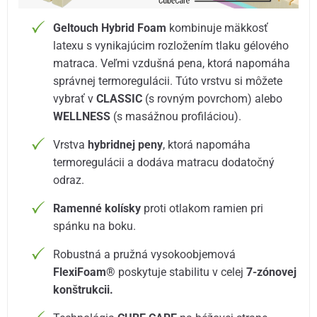
Geltouch Hybrid Foam
kombinuje mäkkosť
latexu s vynikajúcim rozložením tlaku gélového
matraca. Veľmi vzdušná pena, ktorá napomáha
správnej termoregulácii. Túto vrstvu si môžete
vybrať v
CLASSIC
(s rovným povrchom) alebo
WELLNESS
(s masážnou profiláciou).
Vrstva
hybridnej peny
, ktorá napomáha
termoregulácii a dodáva matracu dodatočný
odraz.
Ramenné kolísky
proti otlakom ramien pri
spánku na boku.
Robustná a pružná vysokoobjemová
FlexiFoam®
poskytuje stabilitu v celej
7-zónovej
konštrukcii.