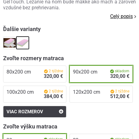
GelTouch. Ležanie na ňom bude mäkké ako mach a zároveň
vzdušné bez prehrievania.
Celý popis
Ďalšie varianty
Zvoľte rozmery matraca
80x200 cm
2 týždne
90x200 cm
skladom
320,00 €
320,00 €
100x200 cm
2 týždne
120x200 cm
2 týždne
384,00 €
512,00 €
VIAC ROZMEROV
Zvoľte výšku matraca