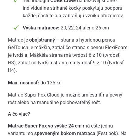
Technológia
CUBE CARE
na béžovej strane -
individuálne strihané kocky poskytujú podporu
každej časti tela a zabraňujú vzniku pľuzgierov.
Výška matracov:
20, 22, 24 aleno 26 cm
Matrac je
obojstranný
– strana s hybridnou penou
GelTouch je mäkšia, zatiaľ čo strana s penou FlexiFoam
je tvrdšia. Mäkkšia strana má tvrdosť 6 z 10 (tvrdosť
H3), zatiaľ čo tvrdšia strana má tvrdosť 9 z 10 (tvrdosť
H4).
Max. nosnosť:
do 135 kg
Matrac Super Fox Cloud je možné umiestniť na pevný
rošt alebo na manuálne polohovateľný rošt.
A čo viac?
Matrac Super Fox vo výške 24 cm
má ešte jednu
variantu: so
spevneným bokom matraca
(Fest bok). Na