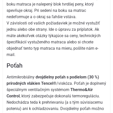
boku matraca je nalepený blok tvrdšej peny, ktorý
spevňuje okraj. Pri sedení na boku sa matrac
nedeformuje a o okraj sa ľahšie vstáva.
V závislosti od vašich požiadaviek je možné vystužiť
jednu alebo obe strany. Ide o úpravu za príplatok. Ak
máte akékoľvek otázky týkajúce sa ceny, technických
špecifikácií vystuženého matraca alebo si chcete
objednať tento typ matraca na mieru, pošlite nám e-
mail.
Poťah
Antimikrobiálny
dvojdielny poťah s podielom (30 %)
prírodných vlákien Tencel®
/viskóza. Poťah je doplnený
špeciálnym ventilačným systémom
Thermo&Air
Control
, ktorý zabezpečuje dokonalú termoreguláciu.
Nedochádza teda k prehrievaniu (a s tým súvisiacemu
poteniu) ani k ochladzovaniu. Dvojdielny poťah možno