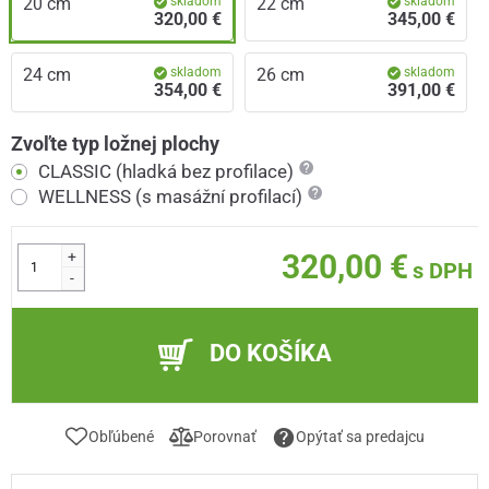
20 cm
skladom
22 cm
skladom
320,00 €
345,00 €
24 cm
skladom
26 cm
skladom
354,00 €
391,00 €
Zvoľte typ ložnej plochy
CLASSIC (hladká bez profilace)
WELLNESS (s masážní profilací)
+
320,00 €
s DPH
-
DO KOŠÍKA
Obľúbené
Porovnať
Opýtať sa predajcu