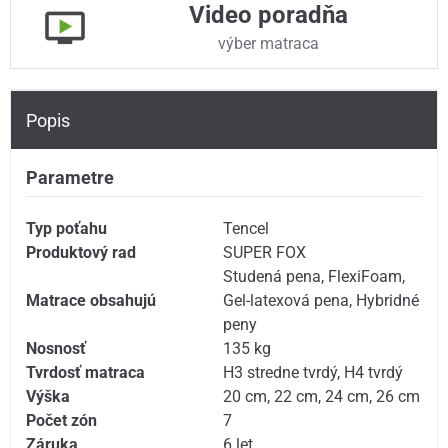
Video poradňa
výber matraca
Popis
Parametre
Typ poťahu
Tencel
Produktový rad
SUPER FOX
Studená pena
,
FlexiFoam
,
Matrace obsahujú
Gel-latexová pena
,
Hybridné
peny
Nosnosť
135 kg
Tvrdosť matraca
H3 stredne tvrdý
,
H4 tvrdý
Výška
20 cm
,
22 cm
,
24 cm
,
26 cm
Počet zón
7
Záruka
6 let