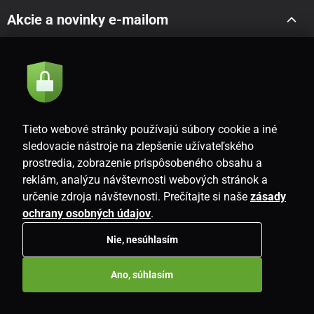
Akcie a novinky e-mailom
Odoslať
Súhlasím so
zásadami spracovania osobných údajov
Tieto webové stránky používajú súbory cookie a iné
sledovacie nástroje na zlepšenie užívateľského
prostredia, zobrazenie prispôsobeného obsahu a
SK
reklám, analýzu návštevnosti webových stránok a
určenie zdroja návštevnosti. Prečítajte si naše
zásady
ochrany osobných údajov
.
Nie, nesúhlasím
Copyright © 2026
www.i-living.sk
. Všetky práva vyhradené.
Ano, súhlasím
E-shop vytvorila
SIMPLIA.cz