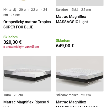
H4 tvrdý · 20 cm · 22 cm · 24
Středně měkká · 22 cm
cm · 26 cm
Matrac Magniflex
Ortopedický matrac Tropico
MASSAGGIO Light
SUPER FOX BLUE
Skladom
Skladom
320,00 €
649,00 €
s anatomickým vankúšom
Tuhá · 23 cm
Středně měkká · 23 cm
Matrac Magniflex Riposo 9
Matrac Magniflex