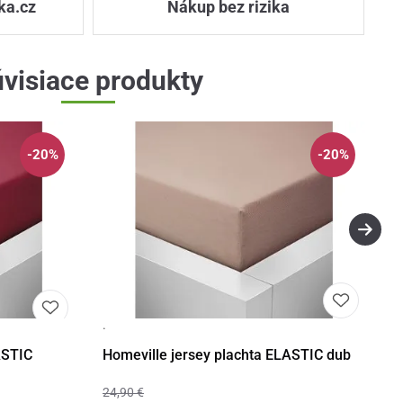
ka.cz
Nákup bez rizika
visiace produkty
-20%
-20%
·
Detail
Detail
ASTIC
Homeville jersey plachta ELASTIC dub
24,90 €