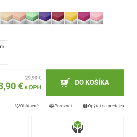
cm
m
29,90 €
DO KOŠÍKA
3,90 €
s DPH
Obľúbené
Porovnať
Opýtať sa predajcu