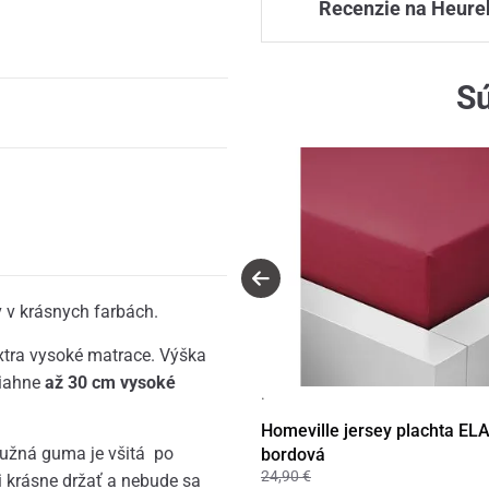
Recenzie na Heure
Sú
 v krásnych farbách.
extra vysoké matrace. Výška
tiahne
až 30 cm vysoké
·
Homeville jersey plachta EL
ružná guma je všitá po
bordová
24,90 €
i krásne držať a nebude sa