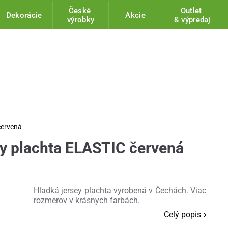
České
Outlet
Dekorácie
Akcie
výrobky
& výpredaj
červená
ey plachta ELASTIC červená
Hladká jersey plachta vyrobená v Čechách. Viac
rozmerov v krásnych farbách.
Celý popis