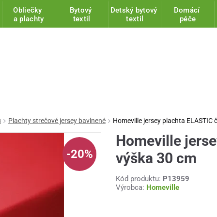
Obliečky
Bytový
Detský bytový
Domácí
a plachty
textil
textil
péče
u
Plachty strečové jersey bavlnené
Homeville jersey plachta ELASTIC 
Homeville jers
-20%
výška 30 cm
Kód produktu:
P13959
Výrobca:
Homeville