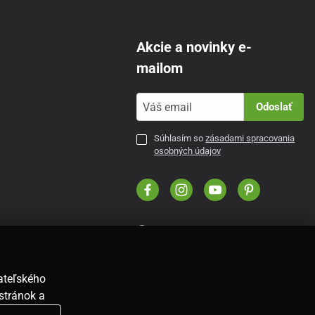
Akcie a novinky e-
mailom
Odoslať
Súhlasím so
zásadami spracovania
osobných údajov
SK
vateľského
stránok a