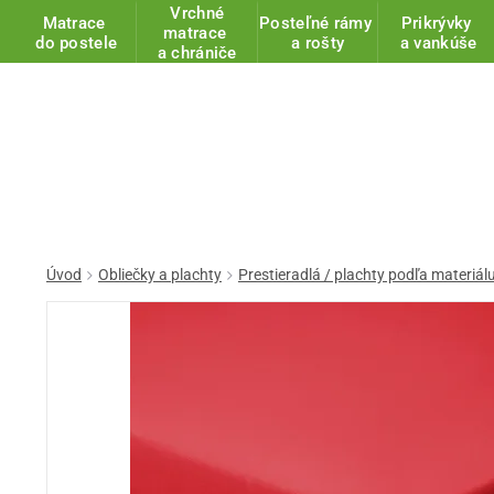
Vrchné
Matrace
Posteľné rámy
Prikrývky
matrace
do postele
a rošty
a vankúše
a chrániče
Úvod
Obliečky a plachty
Prestieradlá / plachty podľa materiál