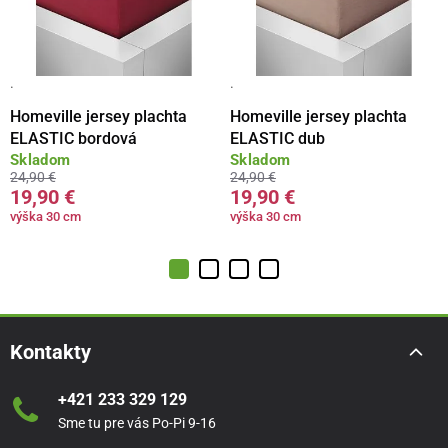
·
·
Homeville jersey plachta
Homeville jersey plachta
ELASTIC bordová
ELASTIC dub
Skladom
Skladom
24,90 €
24,90 €
19,90 €
19,90 €
výška 30 cm
výška 30 cm
Kontakty
+421 233 329 129
Sme tu pre vás Po-Pi 9-16