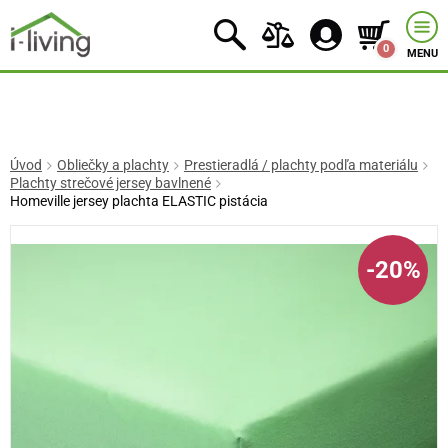
0
MENU
Úvod
Obliečky a plachty
Prestieradlá / plachty podľa materiálu
Plachty strečové jersey bavlnené
Homeville jersey plachta ELASTIC pistácia
-20%