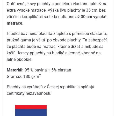
Obľúbené jersey plachty s podielom elastanu taktiež na
extra vysoké matrace. Výška švu plachty je 35 cm, bez
väčších komplikácií sa teda natiahne
až 30 cm vysoké
matrace
.
Hladká bavlnená plachta z úpletu s prímesou elastanu,
pružná guma je všitá po obvode plachty. Ta zabezpečí,
že plachta bude na matraci krásne držať a nebude sa
krčiť. Jersey pplachty sú hladké a jemné, vhodné na
letné obdobie.
Materiál:
95 % bavlna + 5% elastan
2
Gramáž: 180 g/m
Plachty sa vyrábajú v Českej republike a spĺňajú
certifikáty nezávadnosti.