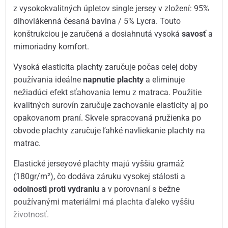
z vysokokvalitných úpletov single jersey v zložení: 95%
dlhovlákenná česaná bavlna / 5% Lycra. Touto
konštrukciou je zaručená a dosiahnutá vysoká
savosť
a
mimoriadny komfort.
Vysoká elasticita plachty zaručuje počas celej doby
používania ideálne
napnutie plachty
a eliminuje
nežiadúci efekt sťahovania lemu z matraca. Použitie
kvalitných surovín zaručuje zachovanie elasticity aj po
opakovanom praní. Skvele spracovaná pružienka po
obvode plachty zaručuje ľahké navliekanie plachty na
matrac.
Elastické jerseyové plachty majú vyššiu gramáž
(180gr/m²), čo dodáva záruku vysokej stálosti a
odolnosti proti vydraniu
a v porovnaní s bežne
používanými materiálmi má plachta ďaleko vyššiu
životnosť.