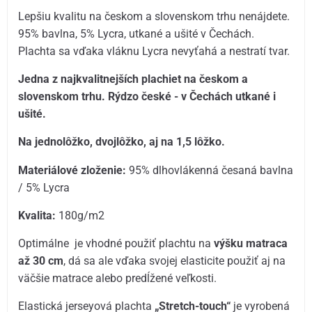
Lepšiu kvalitu na českom a slovenskom trhu nenájdete.
95% bavlna, 5% Lycra, utkané a ušité v Čechách.
Plachta sa vďaka vláknu Lycra nevyťahá a nestratí tvar.
Jedna z najkvalitnejších plachiet na českom a
slovenskom trhu. Rýdzo české - v Čechách utkané i
ušité.
Na jednolôžko, dvojlôžko, aj na 1,5 lôžko.
Materiálové zloženie:
95% dlhovlákenná česaná bavlna
/ 5% Lycra
Kvalita:
180g/m2
Optimálne je vhodné použiť plachtu na
výšku matraca
až 30 cm
, dá sa ale vďaka svojej elasticite použiť aj na
väčšie matrace alebo predĺžené veľkosti.
Elastická jerseyová plachta
„Stretch-touch“
je vyrobená