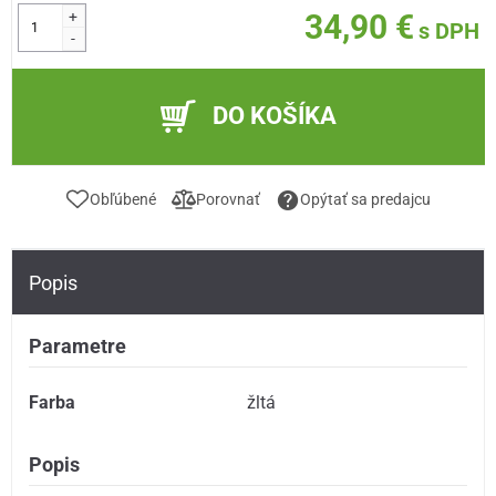
+
34,90 €
s DPH
-
DO KOŠÍKA
Obľúbené
Porovnať
Opýtať sa predajcu
Popis
Parametre
Farba
žltá
Popis