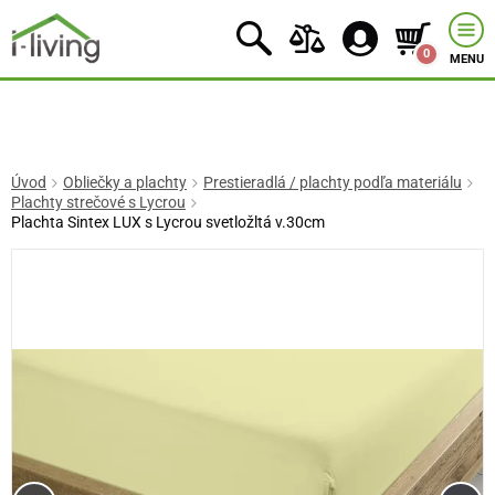
0
MENU
Úvod
Obliečky a plachty
Prestieradlá / plachty podľa materiálu
Plachty strečové s Lycrou
Plachta Sintex LUX s Lycrou svetložltá v.30cm