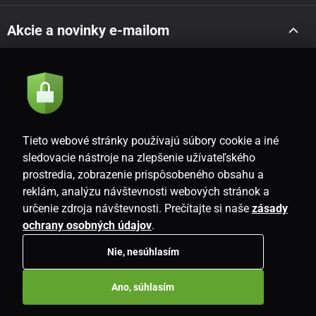
Akcie a novinky e-mailom
Odoslať
Súhlasím so
zásadami spracovania osobných údajov
Tieto webové stránky používajú súbory cookie a iné
sledovacie nástroje na zlepšenie užívateľského
prostredia, zobrazenie prispôsobeného obsahu a
SK
reklám, analýzu návštevnosti webových stránok a
určenie zdroja návštevnosti. Prečítajte si naše
zásady
ochrany osobných údajov
.
Nie, nesúhlasím
Copyright © 2026
www.i-living.sk
. Všetky práva vyhradené.
Ano, súhlasím
E-shop vytvorila
SIMPLIA.cz