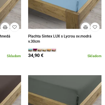
.hnedá
Plachta Sintex LUX s Lycrou sv.modrá
Detail
v.30cm
34,90 €
Skladom
Skladom