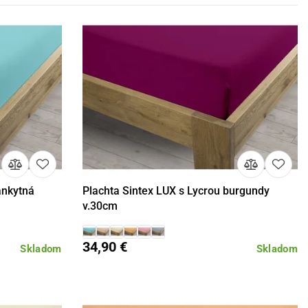
ankytná
Plachta Sintex LUX s Lycrou burgundy
Detail
v.30cm
34,90 €
Skladom
Skladom