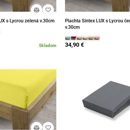
LUX s Lycrou zelená v.30cm
Plachta Sintex LUX s Lycrou č
Detail
Detail
v.30cm
34,90 €
Skladom