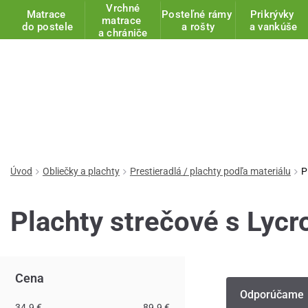
Vrchné
Matrace
Posteľné rámy
Prikrývky
matrace
do postele
a rošty
a vankúše
a chrániče
Úvod
Obliečky a plachty
Prestieradlá / plachty podľa materiálu
P
Plachty strečové s Lycr
Cena
Odporúčame
34.9 €
89.9 €