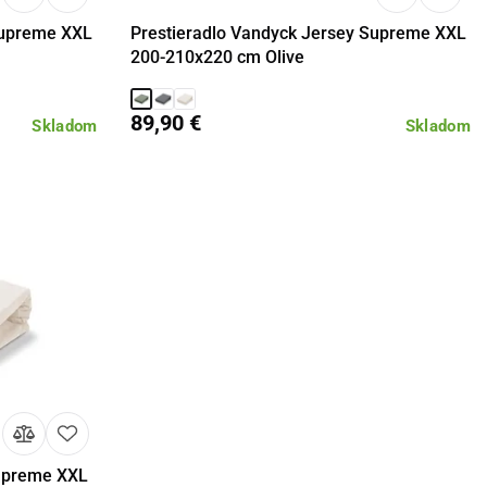
Supreme XXL
Prestieradlo Vandyck Jersey Supreme XXL
košíka
Detail
Do košíka
200-210x220 cm Olive
89,90 €
Skladom
Skladom
Supreme XXL
košíka