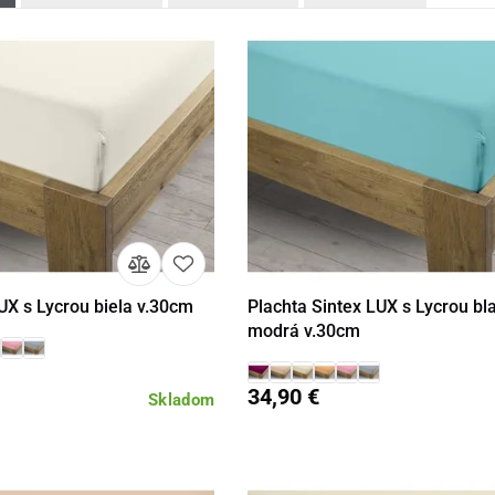
UX s Lycrou biela v.30cm
Plachta Sintex LUX s Lycrou bl
Detail
Detail
modrá v.30cm
34,90 €
Skladom