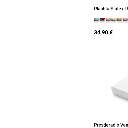
Plachta Sintex L
34,90 €
Prestieradlo Va
Detail