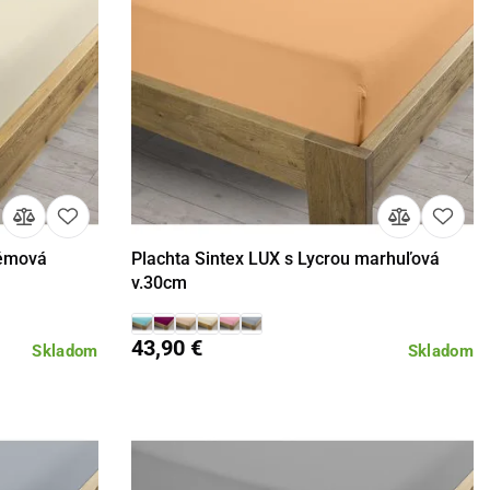
rémová
Plachta Sintex LUX s Lycrou marhuľová
Detail
v.30cm
43,90 €
Skladom
Skladom