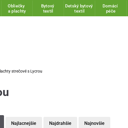
Obliečky
Bytový
Detský bytový
Domácí
a plachty
textil
textil
péče
lachty strečové s Lycrou
ou
Najlacnejšie
Najdrahšie
Najnovšie