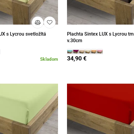
UX s Lycrou svetložltá
Plachta Sintex LUX s Lycrou t
Detail
Detail
v.30cm
34,90 €
Skladom