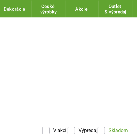
České
Outlet
Dekorácie
Akcie
výrobky
& výpredaj
V akcii
Výpredaj
Skladom