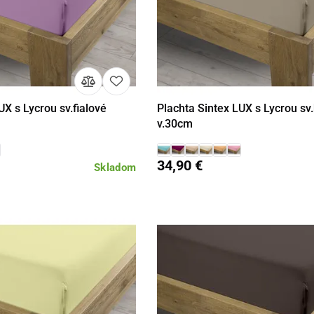
UX s Lycrou sv.fialové
Plachta Sintex LUX s Lycrou sv
Detail
Detail
v.30cm
34,90 €
Skladom