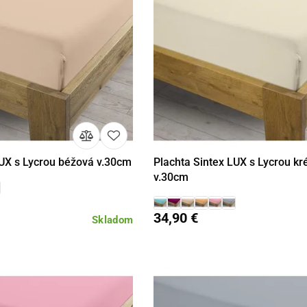
LUX s Lycrou béžová v.30cm
Plachta Sintex LUX s Lycrou k
Detail
Detail
v.30cm
34,90 €
Skladom