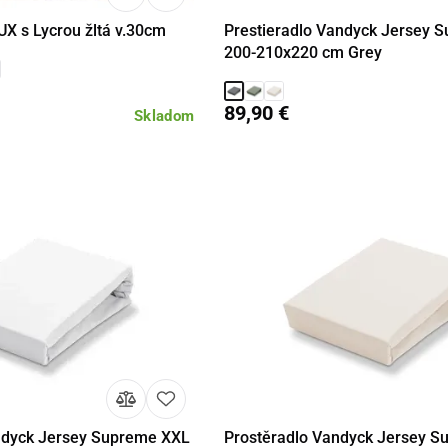
UX s Lycrou žltá v.30cm
Prestieradlo Vandyck Jersey 
Detail
Detail
Do 
200-210x220 cm Grey
89,90 €
Skladom
ndyck Jersey Supreme XXL
Prostěradlo Vandyck Jersey 
Do košíka
Detail
Do 