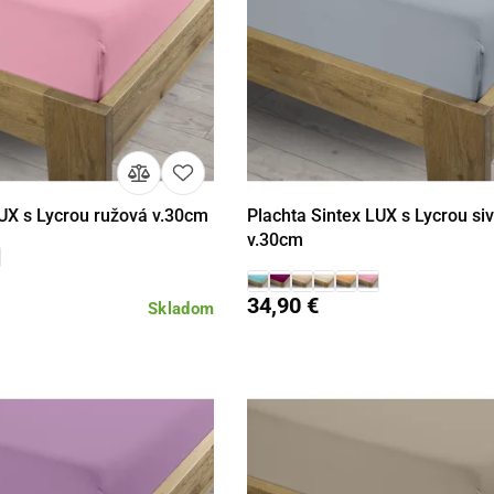
LUX s Lycrou ružová v.30cm
Plachta Sintex LUX s Lycrou s
Detail
Detail
v.30cm
34,90 €
Skladom