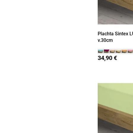
Plachta Sintex L
v.30cm
34,90 €