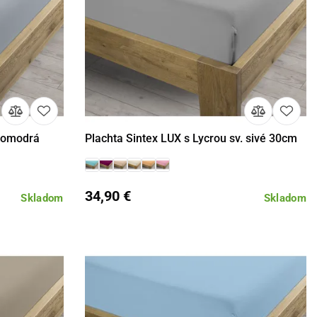
ivomodrá
Plachta Sintex LUX s Lycrou sv. sivé 30cm
Detail
34,90 €
Skladom
Skladom