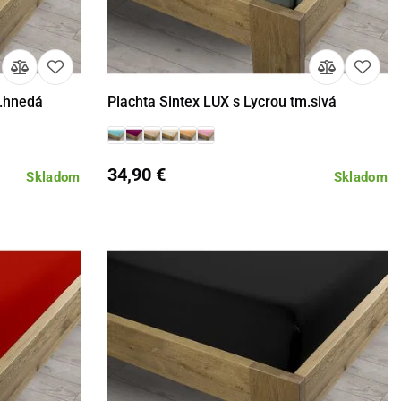
m.hnedá
Plachta Sintex LUX s Lycrou tm.sivá
Detail
34,90 €
Skladom
Skladom