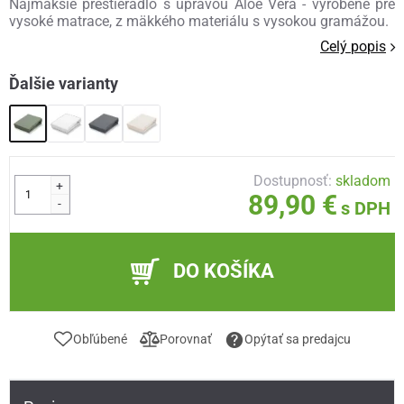
Najmäkšie prestieradlo s úpravou Aloe Vera - vyrobené pre
vysoké matrace, z mäkkého materiálu s vysokou gramážou.
Celý popis
Ďalšie varianty
Dostupnosť:
skladom
+
89,90 €
-
s DPH
DO KOŠÍKA
Obľúbené
Porovnať
Opýtať sa predajcu