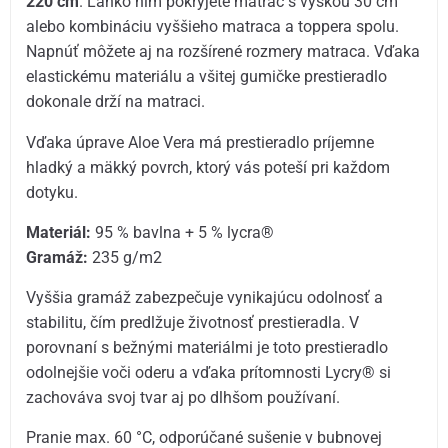
220 cm
. Ľahko ním pokryjete matrac s výškou 30 cm
alebo kombináciu vyššieho matraca a toppera spolu.
Napnúť môžete aj na rozšírené rozmery matraca. Vďaka
elastickému materiálu a všitej gumičke prestieradlo
dokonale drží na matraci.
Vďaka úprave Aloe Vera má prestieradlo príjemne
hladký a mäkký povrch, ktorý vás poteší pri každom
dotyku.
Materiál:
95 % bavlna + 5 % lycra®
Gramáž:
235 g/m2
Vyššia gramáž zabezpečuje vynikajúcu odolnosť a
stabilitu, čím predlžuje životnosť prestieradla. V
porovnaní s bežnými materiálmi je toto prestieradlo
odolnejšie voči oderu a vďaka prítomnosti Lycry® si
zachováva svoj tvar aj po dlhšom používaní.
Pranie max. 60 °C, odporúčané sušenie v bubnovej