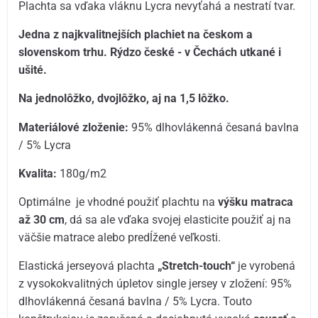
Plachta sa vďaka vláknu Lycra nevyťahá a nestratí tvar.
Jedna z najkvalitnejších plachiet na českom a
slovenskom trhu. Rýdzo české - v Čechách utkané i
ušité.
Na jednolôžko, dvojlôžko, aj na 1,5 lôžko.
Materiálové zloženie:
95% dlhovlákenná česaná bavlna
/ 5% Lycra
Kvalita:
180g/m2
Optimálne je vhodné použiť plachtu na
výšku matraca
až 30 cm
, dá sa ale vďaka svojej elasticite použiť aj na
väčšie matrace alebo predĺžené veľkosti.
Elastická jerseyová plachta
„Stretch-touch“
je vyrobená
z vysokokvalitných úpletov single jersey v zložení: 95%
dlhovlákenná česaná bavlna / 5% Lycra. Touto