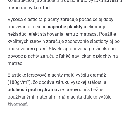
konštrukciou je zaručená a dosiahnutá vysoká
savosť
a
mimoriadny komfort.
Vysoká elasticita plachty zaručuje počas celej doby
používania ideálne
napnutie plachty
a eliminuje
nežiadúci efekt sťahovania lemu z matraca. Použitie
kvalitných surovín zaručuje zachovanie elasticity aj po
opakovanom praní. Skvele spracovaná pružienka po
obvode plachty zaručuje ľahké navliekanie plachty na
matrac.
Elastické jerseyové plachty majú vyššiu gramáž
(180gr/m²), čo dodáva záruku vysokej stálosti a
odolnosti proti vydraniu
a v porovnaní s bežne
používanými materiálmi má plachta ďaleko vyššiu
životnosť.