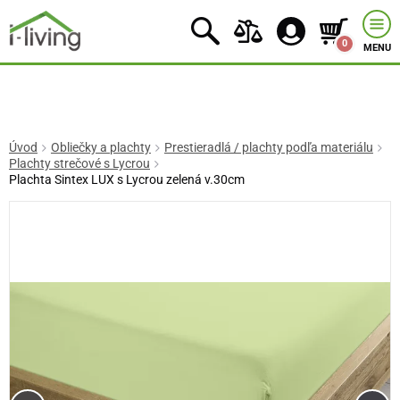
0
MENU
Úvod
Obliečky a plachty
Prestieradlá / plachty podľa materiálu
Plachty strečové s Lycrou
Plachta Sintex LUX s Lycrou zelená v.30cm