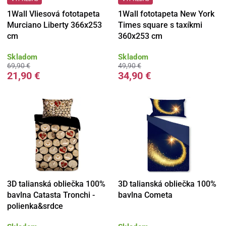
1Wall Vliesová fototapeta
1Wall fototapeta New York
Murciano Liberty 366x253
Times square s taxíkmi
cm
360x253 cm
Skladom
Skladom
69,90 €
49,90 €
21,90 €
34,90 €
3D talianská obliečka 100%
3D talianská obliečka 100%
bavlna Catasta Tronchi -
bavlna Cometa
polienka&srdce