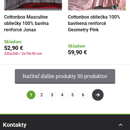
Cottonbox Masculine
Cottonbox obliečka 100%
obliečky 100% bavlna
bavlnená renforcé
renforcé Jonas
Geometry Pink
Skladom
Skladom
52,90 €
59,90 €
220x200 / 2x70x90 cm
Načítať ďalšie produkty 30 produktov
1
2
3
4
5
6
Kontakty