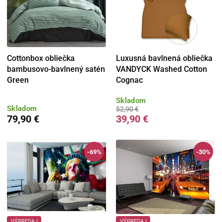
Cottonbox obliečka
Luxusná bavlnená obliečka
bambusovo-bavlnený satén
VANDYCK Washed Cotton
Green
Cognac
Skladom
Skladom
52,90 €
79,90 €
39,90 €
-69%
-30%
VÝPREDAJ
VÝPREDAJ