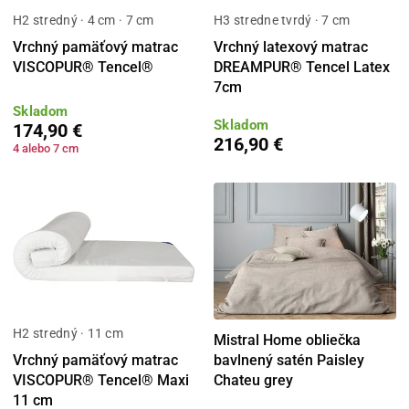
H2 stredný · 4 cm · 7 cm
H3 stredne tvrdý · 7 cm
Vrchný pamäťový matrac
Vrchný latexový matrac
VISCOPUR® Tencel®
DREAMPUR® Tencel Latex
7cm
Skladom
Skladom
174,90 €
216,90 €
4 alebo 7 cm
H2 stredný · 11 cm
Mistral Home obliečka
Vrchný pamäťový matrac
bavlnený satén Paisley
VISCOPUR® Tencel® Maxi
Chateu grey
11 cm