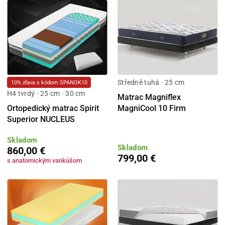
Středně tuhá · 25 cm
10% zľava s kódom SPANOK10
H4 tvrdý · 25 cm · 30 cm
Matrac Magniflex
Ortopedický matrac Spirit
MagniCool 10 Firm
Superior NUCLEUS
Skladom
Skladom
860,00 €
799,00 €
s anatomickým vankúšom