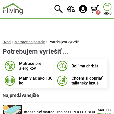
0
MENU
Úvod
Matrace do postele
Potrebujem vyriešiť ...
Potrebujem vyriešiť ...
Matrace pre
Bolí ma chrbát
alergikov
Mám viac ako 130
Chcem si dopriať
kg
taliansky luxus
Najpredávanejšie
640,00 €
Ortopedický matrac Tropico SUPER FOX BLUE