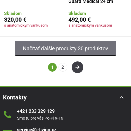
Guard Medical 24 cm
Skladom
Skladom
320,00 €
492,00 €
s anatomickým vankúšom
s anatomickým vankúšom
Načítať ďalšie produkty 30 produktov
1
2
Kontakty
+421 233 329 129
Sme tu pre vás Po-Pi 9-16
service@i-living.cz