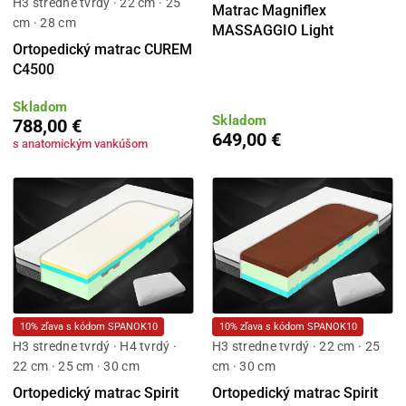
H3 stredne tvrdý · 22 cm · 25
Matrac Magniflex
cm · 28 cm
MASSAGGIO Light
Ortopedický matrac CUREM
C4500
Skladom
Skladom
788,00 €
649,00 €
s anatomickým vankúšom
10% zľava s kódom SPANOK10
10% zľava s kódom SPANOK10
H3 stredne tvrdý · H4 tvrdý ·
H3 stredne tvrdý · 22 cm · 25
22 cm · 25 cm · 30 cm
cm · 30 cm
Ortopedický matrac Spirit
Ortopedický matrac Spirit