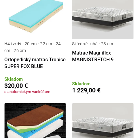
H4 tvrdý · 20 cm · 22 cm · 24
Středně tuhá · 23 cm
cm · 26 cm
Matrac Magniflex
Ortopedický matrac Tropico
MAGNISTRETCH 9
SUPER FOX BLUE
Skladom
Skladom
320,00 €
1 229,00 €
s anatomickým vankúšom