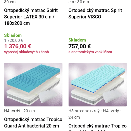
30 cm
cm · 30 cm
Ortopedický matrac Spirit
Ortopedický matrac Spirit
Superior LATEX 30 cm /
Superior VISCO
180x200 cm
Skladom
Skladom
1 720,00 €
1 376,00 €
757,00 €
výpredaj skladových zásob
s anatomickým vankúšom
H4 tvrdý · 20 cm
H3 stredne tvrdý · H4 tvrdý ·
24 cm
Ortopedický matrac Tropico
Guard Antibacterial 20 cm
Ortopedický matrac Tropico