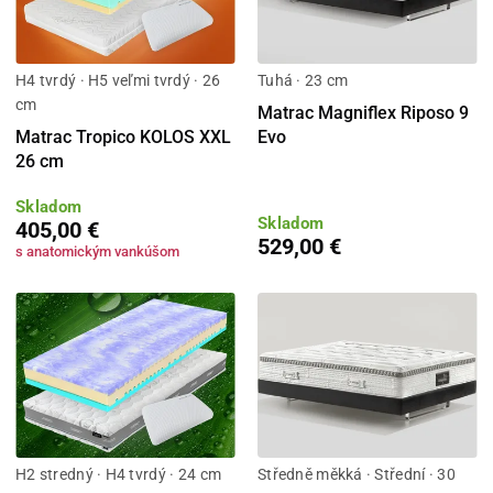
H4 tvrdý · H5 veľmi tvrdý · 26
Tuhá · 23 cm
cm
Matrac Magniflex Riposo 9
Matrac Tropico KOLOS XXL
Evo
26 cm
Skladom
Skladom
405,00 €
529,00 €
s anatomickým vankúšom
H2 stredný · H4 tvrdý · 24 cm
Středně měkká · Střední · 30