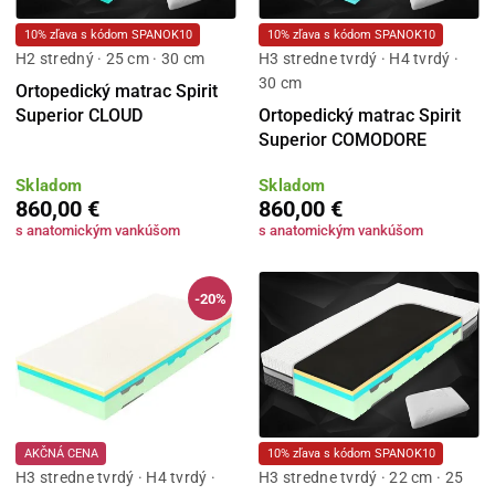
10% zľava s kódom SPANOK10
10% zľava s kódom SPANOK10
H2 stredný · 25 cm · 30 cm
H3 stredne tvrdý · H4 tvrdý ·
30 cm
Ortopedický matrac Spirit
Superior CLOUD
Ortopedický matrac Spirit
Superior COMODORE
Skladom
Skladom
860,00 €
860,00 €
s anatomickým vankúšom
s anatomickým vankúšom
-20%
AKČNÁ CENA
10% zľava s kódom SPANOK10
H3 stredne tvrdý · H4 tvrdý ·
H3 stredne tvrdý · 22 cm · 25