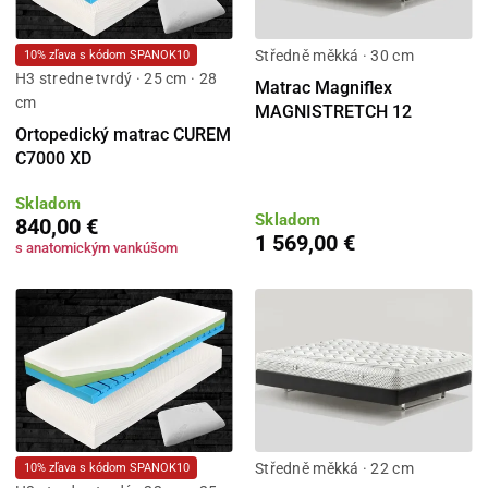
Středně měkká · 30 cm
10% zľava s kódom SPANOK10
H3 stredne tvrdý · 25 cm · 28
Matrac Magniflex
cm
MAGNISTRETCH 12
Ortopedický matrac CUREM
C7000 XD
Skladom
Skladom
840,00 €
1 569,00 €
s anatomickým vankúšom
Středně měkká · 22 cm
10% zľava s kódom SPANOK10