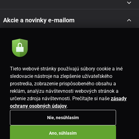
Akcie a novinky e-mailom
Odoslať
Súhlasím so
zásadami spracovania osobných údajov
Tieto webové stránky používajú súbory cookie a iné
sledovacie nástroje na zlepšenie užívateľského
prostredia, zobrazenie prispôsobeného obsahu a
SK
reklám, analýzu návštevnosti webových stránok a
určenie zdroja návštevnosti. Prečítajte si naše
zásady
ochrany osobných údajov
.
Nie, nesúhlasím
Copyright © 2026
www.i-living.sk
. Všetky práva vyhradené.
Ano, súhlasím