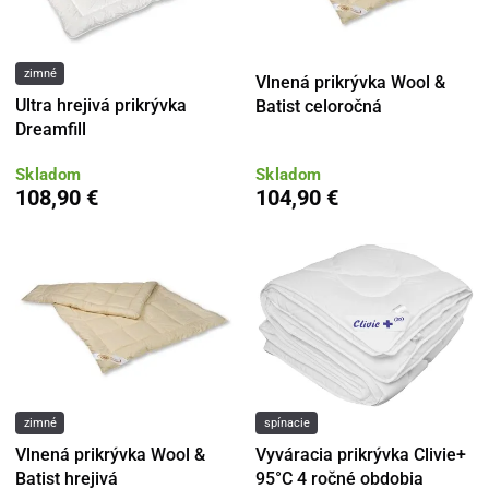
zimné
Vlnená prikrývka Wool &
Ultra hrejivá prikrývka
Batist celoročná
Dreamfill
Skladom
Skladom
108,90 €
104,90 €
zimné
spínacie
Vlnená prikrývka Wool &
Vyváracia prikrývka Clivie+
Batist hrejivá
95°C 4 ročné obdobia