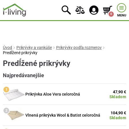
0
MENU
Úvod
Prikrývky a vankúše
Prikrývky podľa rozmerov
Predĺžené prikrývky
Predĺžené prikrývky
Najpredávanejšie
47,90 €
Prikrývka Aloe Vera celoročná
Skladom
104,90 €
Vlnená prikrývka Wool & Batist celoročná
Skladom