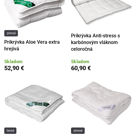
zimné
Prikrývka Anti-stress s
Prikrývka Aloe Vera extra
karbónovým vláknom
hrejivá
celoročná
Skladom
Skladom
52,90 €
60,90 €
letné
zimné