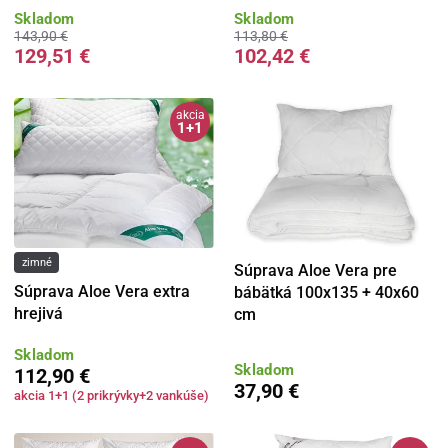
Skladom
Skladom
143,90 €
113,80 €
129,51 €
102,42 €
akcia
1+1
zimné
Súprava Aloe Vera pre
Súprava Aloe Vera extra
bábätká 100x135 + 40x60
hrejivá
cm
Skladom
Skladom
112,90 €
37,90 €
akcia 1+1 (2 prikrývky+2 vankúše)