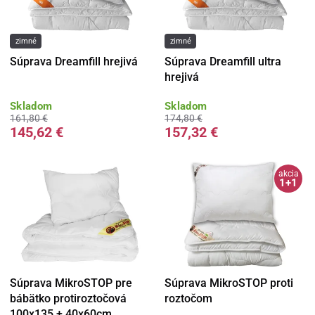
zimné
zimné
Súprava Dreamfill hrejivá
Súprava Dreamfill ultra
hrejivá
Skladom
Skladom
161,80 €
174,80 €
145,62 €
157,32 €
akcia
1+1
Súprava MikroSTOP pre
Súprava MikroSTOP proti
bábätko protiroztočová
roztočom
100x135 + 40x60cm