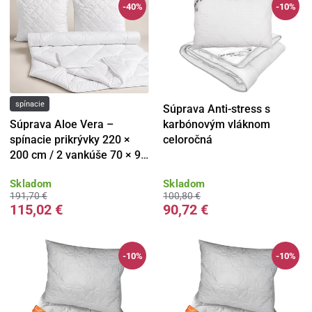
-40%
-10%
spínacie
Súprava Anti-stress s
Súprava Aloe Vera –
karbónovým vláknom
spínacie prikrývky 220 ×
celoročná
200 cm / 2 vankúše 70 × 90
cm
Skladom
Skladom
191,70 €
100,80 €
115,02 €
90,72 €
-10%
-10%