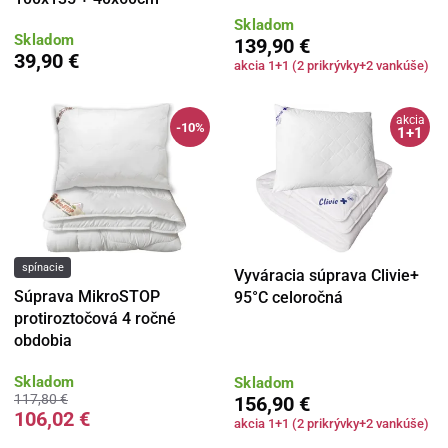
Skladom
Skladom
139,90 €
39,90 €
akcia 1+1 (2 prikrývky+2 vankúše)
akcia
-10%
1+1
spínacie
Vyváracia súprava Clivie+
Súprava MikroSTOP
95°C celoročná
protiroztočová 4 ročné
obdobia
Skladom
Skladom
117,80 €
156,90 €
106,02 €
akcia 1+1 (2 prikrývky+2 vankúše)