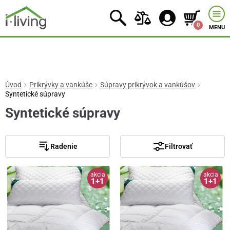
0
MENU
Úvod
Prikrývky a vankúše
Súpravy prikrývok a vankúšov
Syntetické súpravy
Syntetické súpravy
Radenie
Filtrovať
akcia
akcia
1+1
1+1