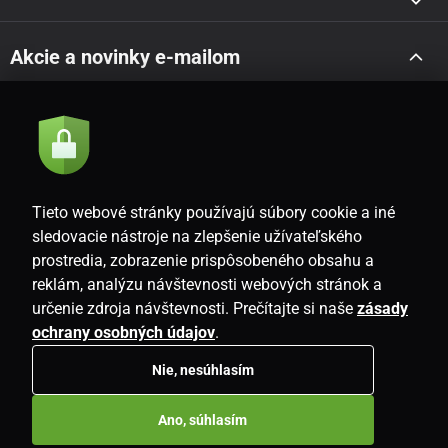
Akcie a novinky e-mailom
Odoslať
Súhlasím so
zásadami spracovania osobných údajov
Tieto webové stránky používajú súbory cookie a iné
sledovacie nástroje na zlepšenie užívateľského
prostredia, zobrazenie prispôsobeného obsahu a
SK
reklám, analýzu návštevnosti webových stránok a
určenie zdroja návštevnosti. Prečítajte si naše
zásady
ochrany osobných údajov
.
Nie, nesúhlasím
Copyright © 2026
www.i-living.sk
. Všetky práva vyhradené.
Ano, súhlasím