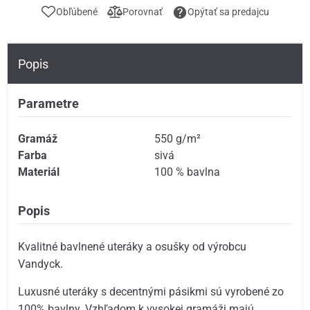
Obľúbené
Porovnať
Opýtať sa predajcu
Popis
Parametre
Gramáž
550 g/m²
Farba
sivá
Materiál
100 % bavlna
Popis
Kvalitné bavlnené uteráky a osušky od výrobcu
Vandyck.
Luxusné uteráky s decentnými pásikmi sú vyrobené zo
100% bavlny. Vzhľadom k vysokej gramáži majú