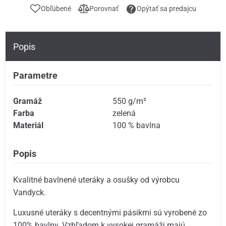
Obľúbené
Porovnať
Opýtať sa predajcu
Popis
Parametre
Gramáž
550 g/m²
Farba
zelená
Materiál
100 % bavlna
Popis
Kvalitné bavlnené uteráky a osušky od výrobcu
Vandyck.
Luxusné uteráky s decentnými pásikmi sú vyrobené zo
100% bavlny. Vzhľadom k vysokej gramáži majú