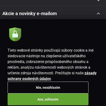
Akcie a novinky e-mailom
Odoslať
Súhlasím so
zásadami spracovania osobných údajov
Tieto webové stránky používajú súbory cookie a iné
sledovacie nástroje na zlepšenie užívateľského
prostredia, zobrazenie prispôsobeného obsahu a
SK
reklám, analýzu návštevnosti webových stránok a
určenie zdroja návštevnosti. Prečítajte si naše
zásady
ochrany osobných údajov
.
Nie, nesúhlasím
Copyright © 2026
www.i-living.sk
. Všetky práva vyhradené.
Ano, súhlasím