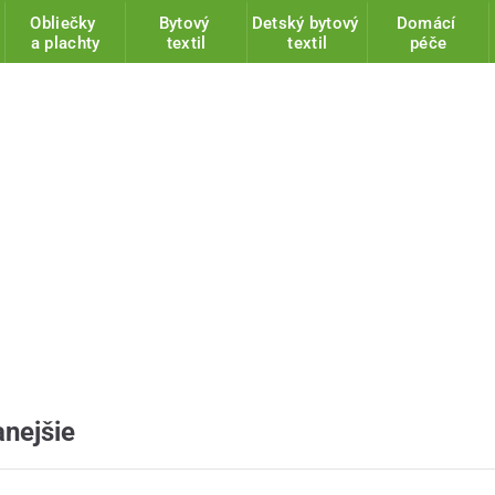
Obliečky
Bytový
Detský bytový
Domácí
a plachty
textil
textil
péče
nejšie