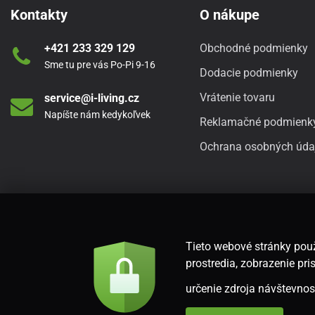
Kontakty
O nákupe
+421 233 329 129
Obchodné podmienky
Sme tu pre vás Po-Pi 9-16
Dodacie podmienky
Vrátenie tovaru
service@i-living.cz
Napíšte nám kedykoľvek
Reklamačné podmienk
Ochrana osobných úda
Tieto webové stránky použ
prostredia, zobrazenie p
určenie zdroja návštevnost