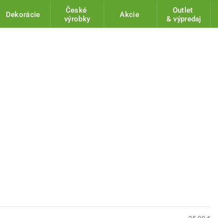
České
Outlet
Dekorácie
Akcie
výrobky
& výpredaj