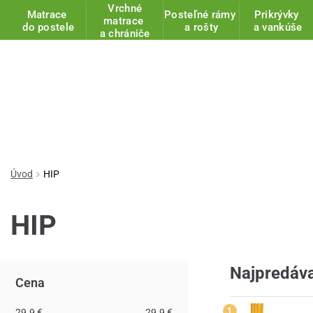
Vrchné
Matrace
Posteľné rámy
Prikrývky
matrace
do postele
a rošty
a vankúše
a chrániče
Úvod
HIP
HIP
Najpredáva
Cena
29.9 €
29.9 €