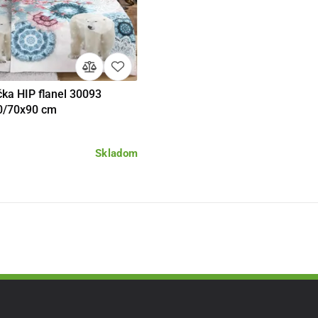
čka HIP flanel 30093
Do košíka
0/70x90 cm
Skladom