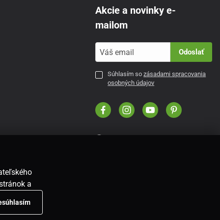
Akcie a novinky e-
mailom
Odoslať
Súhlasím so
zásadami spracovania
osobných údajov
SK
vateľského
stránok a
nesúhlasím