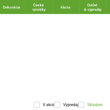
České
Outlet
Dekorácie
Akcie
výrobky
& výpredaj
V akcii
Výpredaj
Skladom