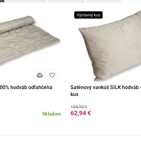
Výstavný kus
100% hodváb odľahčená
Saténový vankúš SILK hodváb -
Detail
Detail
kus
104,90 €
62,94 €
Skladom