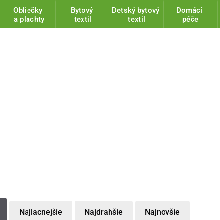
Obliečky
Bytový
Detský bytový
Domácí
a plachty
textil
textil
péče
Najlacnejšie
Najdrahšie
Najnovšie