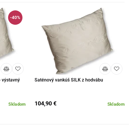
-40%
 výstavný
Saténový vankúš SILK z hodvábu
Detail
104,90 €
Skladom
Skladom