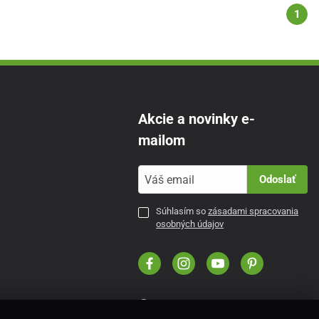
1
Akcie a novinky e-
mailom
Odoslať
Súhlasím so
zásadami spracovania
osobných údajov
SK