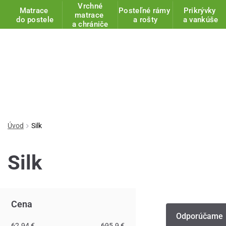
Vrchné
Matrace
Posteľné rámy
Prikrývky
matrace
do postele
a rošty
a vankúše
a chrániče
Úvod
Silk
Silk
Cena
Odporúčame
62.94 €
695.9 €