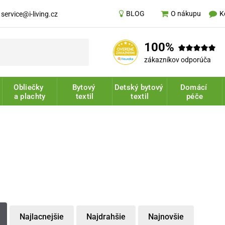
BLOG
K
O nákupu
service@i-living.cz
100%
zákazníkov odporúča
Obliečky
Bytový
Detský bytový
Domácí
a plachty
textil
textil
péče
Najlacnejšie
Najdrahšie
Najnovšie