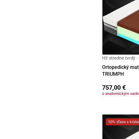
H3 stredne tvrdý ·
Ortopedický matr
TRIUMPH
757,00 €
s anatomickým van
10% zľava s kó