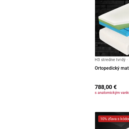
H3 stredne tvrdý ·
Ortopedický ma
788,00 €
s anatomickým van
10% zľava s kó