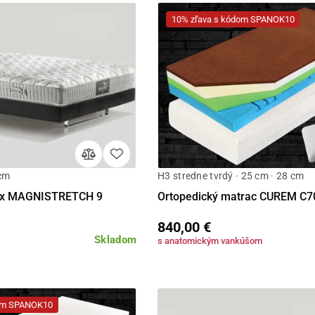
10% zľava s kódom SPANOK10
 cm
H3 stredne tvrdý · 25 cm · 28 cm
Detail
Detail
lex MAGNISTRETCH 9
Ortopedický matrac CUREM C7
840,00 €
Skladom
s anatomickým vankúšom
dom SPANOK10