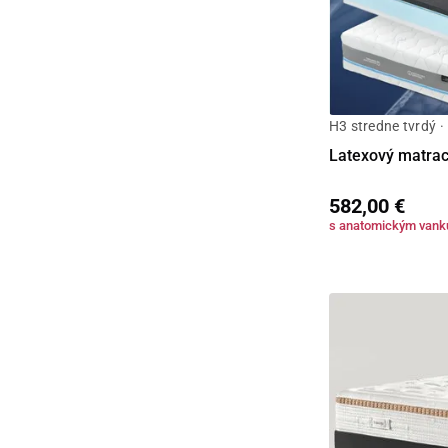
H3 stredne tvrdý ·
Latexový matrac
582,00 €
s anatomickým van