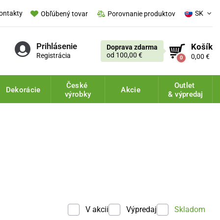
ontakty
SK
Obľúbený tovar
Porovnanie produktov
Prihlásenie
Košík
Doprava zdarma
od 100,00 €
Registrácia
0,00 €
0
České
Outlet
Dekorácie
Akcie
výrobky
& výpredaj
V akcii
Výpredaj
Skladom