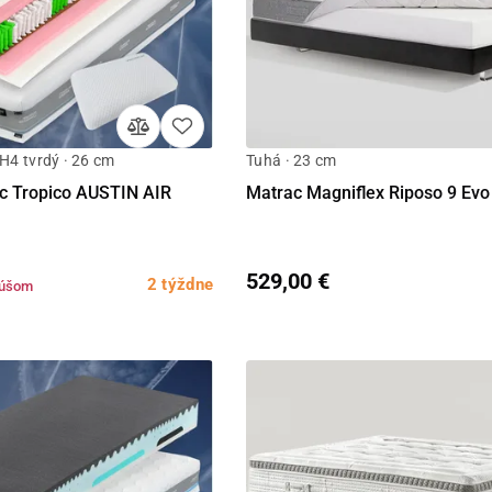
 H4 tvrdý · 26 cm
Tuhá · 23 cm
Detail
Detail
c Tropico AUSTIN AIR
Matrac Magniflex Riposo 9 Evo
529,00 €
2 týždne
kúšom