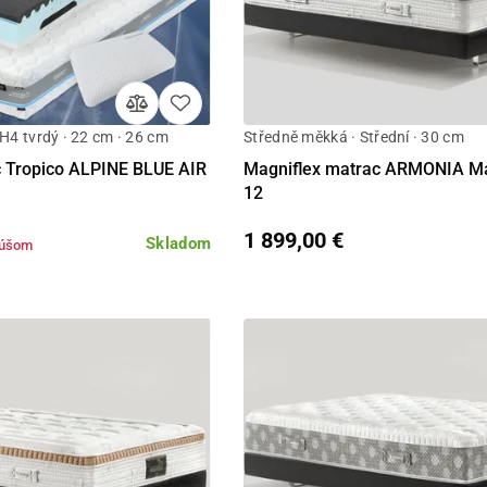
 H4 tvrdý · 22 cm · 26 cm
Středně měkká · Střední · 30 cm
Detail
Detail
 Tropico ALPINE BLUE AIR
Magniflex matrac ARMONIA Ma
12
1 899,00 €
Skladom
kúšom