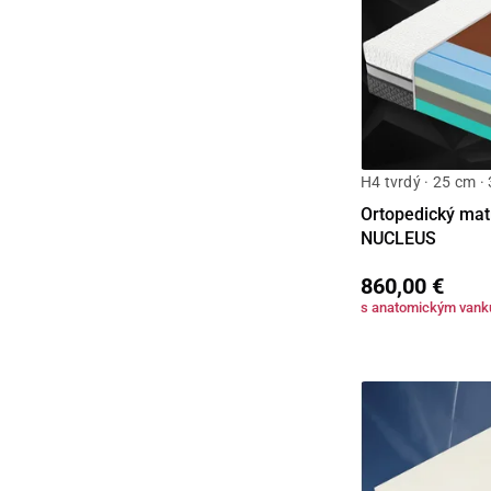
H4 tvrdý · 25 cm ·
Ortopedický matr
NUCLEUS
860,00 €
s anatomickým van