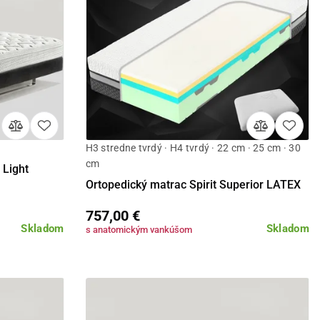
H3 stredne tvrdý · H4 tvrdý · 22 cm · 25 cm · 30
Detail
cm
Light
Ortopedický matrac Spirit Superior LATEX
757,00 €
Skladom
Skladom
s anatomickým vankúšom