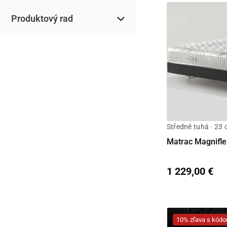
Produktový rad
Středně tuhá · 23
Matrac Magnif
1 229,00 €
10% zľava s kó