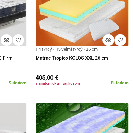
H4 tvrdý · H5 veľmi tvrdý · 26 cm
Detail
0 Firm
Matrac Tropico KOLOS XXL 26 cm
405,00 €
Skladom
Skladom
s anatomickým vankúšom