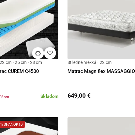
 22 cm · 25 cm · 28 cm
Středně měkká · 22 cm
Detail
Detail
trac CUREM C4500
Matrac Magniflex MASSAGGIO 
649,00 €
Skladom
kúšom
dom SPANOK10