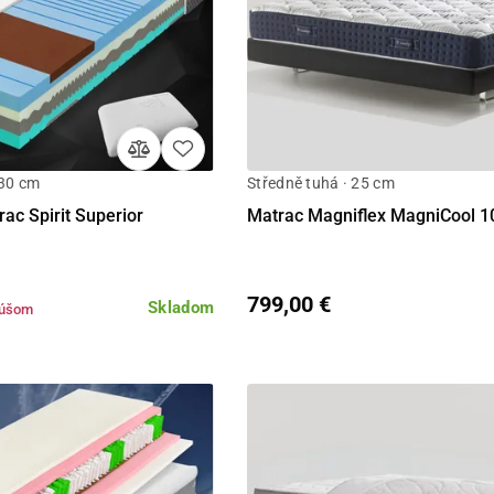
 30 cm
Středně tuhá · 25 cm
Detail
Detail
ac Spirit Superior
Matrac Magniflex MagniCool 1
799,00 €
Skladom
kúšom