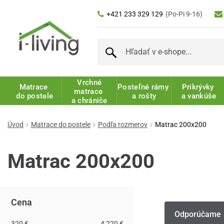
+421 233 329 129
(Po-Pi 9-16)
Vrchné
Matrace
Posteľné rámy
Prikrývky
matrace
do postele
a rošty
a vankúše
a chrániče
Úvod
Matrace do postele
Podľa rozmerov
Matrac 200x200
Matrac 200x200
Cena
Odporúčame
320 €
4 220 €