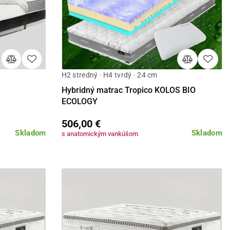
H2 stredný · H4 tvrdý · 24 cm
Detail
Hybridný matrac Tropico KOLOS BIO
ECOLOGY
506,00 €
Skladom
Skladom
s anatomickým vankúšom