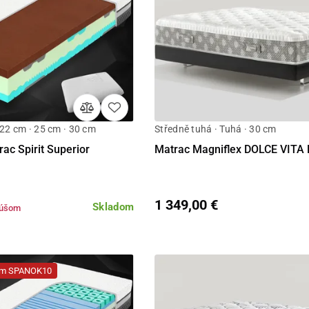
 22 cm · 25 cm · 30 cm
Středně tuhá · Tuhá · 30 cm
Detail
Detail
ac Spirit Superior
Matrac Magniflex DOLCE VITA 
1 349,00 €
Skladom
kúšom
dom SPANOK10