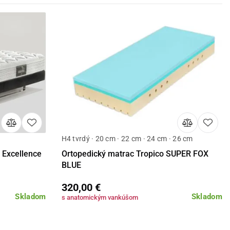
H4 tvrdý · 20 cm · 22 cm · 24 cm · 26 cm
Detail
Excellence
Ortopedický matrac Tropico SUPER FOX
BLUE
320,00 €
Skladom
Skladom
s anatomickým vankúšom