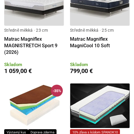
Středně měkká · 23 cm
Středně měkká · 25 cm
Matrac Magniflex
Matrac Magniflex
MAGNISTRETCH Sport 9
MagniCool 10 Soft
(2026)
Skladom
Skladom
1 059,00 €
799,00 €
-35%
Výstavný kus
Doprava zdarma
10% zľava s kódom SPANOK10