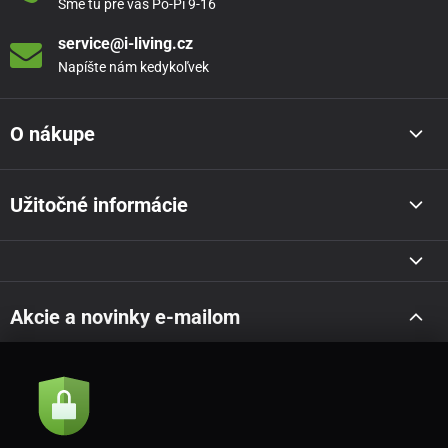
Sme tu pre vás Po-Pi 9-16
service@i-living.cz
Napíšte nám kedykoľvek
O nákupe
Užitočné informácie
Akcie a novinky e-mailom
Odoslať
Súhlasím so
zásadami spracovania osobných údajov