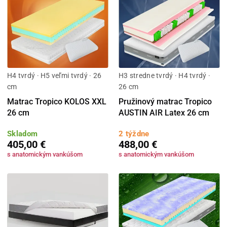
H4 tvrdý · H5 veľmi tvrdý · 26
H3 stredne tvrdý · H4 tvrdý ·
cm
26 cm
Matrac Tropico KOLOS XXL
Pružinový matrac Tropico
26 cm
AUSTIN AIR Latex 26 cm
Skladom
2 týždne
405,00 €
488,00 €
s anatomickým vankúšom
s anatomickým vankúšom