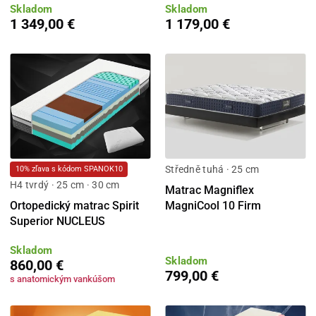
Skladom
Skladom
1 349,00 €
1 179,00 €
Středně tuhá · 25 cm
10% zľava s kódom SPANOK10
H4 tvrdý · 25 cm · 30 cm
Matrac Magniflex
Ortopedický matrac Spirit
MagniCool 10 Firm
Superior NUCLEUS
Skladom
Skladom
860,00 €
799,00 €
s anatomickým vankúšom