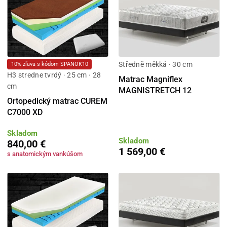
Středně měkká · 30 cm
10% zľava s kódom SPANOK10
H3 stredne tvrdý · 25 cm · 28
Matrac Magniflex
cm
MAGNISTRETCH 12
Ortopedický matrac CUREM
C7000 XD
Skladom
Skladom
840,00 €
1 569,00 €
s anatomickým vankúšom