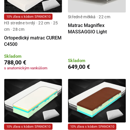
Středně měkká · 22 cm
10% zľava s kódom SPANOK10
H3 stredne tvrdý · 22 cm · 25
Matrac Magniflex
cm · 28 cm
MASSAGGIO Light
Ortopedický matrac CUREM
C4500
Skladom
Skladom
788,00 €
649,00 €
s anatomickým vankúšom
10% zľava s kódom SPANOK10
10% zľava s kódom SPANOK10