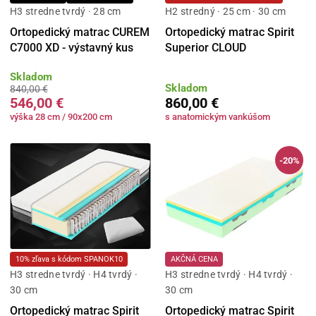
H3 stredne tvrdý · 28 cm
H2 stredný · 25 cm · 30 cm
Ortopedický matrac CUREM
Ortopedický matrac Spirit
C7000 XD - výstavný kus
Superior CLOUD
Skladom
Skladom
840,00 €
546,00 €
860,00 €
výška 28 cm / 90x200 cm
s anatomickým vankúšom
-20%
10% zľava s kódom SPANOK10
AKČNÁ CENA
H3 stredne tvrdý · H4 tvrdý ·
H3 stredne tvrdý · H4 tvrdý ·
30 cm
30 cm
Ortopedický matrac Spirit
Ortopedický matrac Spirit