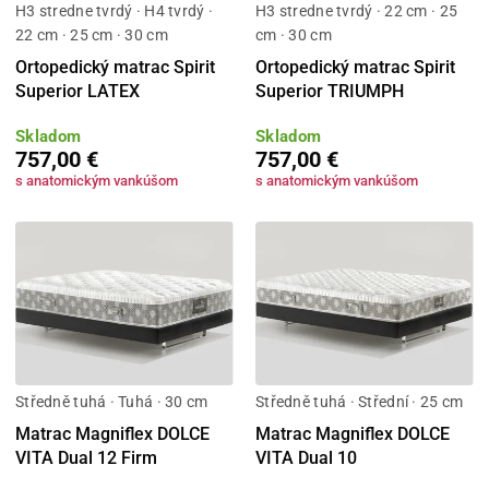
H3 stredne tvrdý · H4 tvrdý ·
H3 stredne tvrdý · 22 cm · 25
22 cm · 25 cm · 30 cm
cm · 30 cm
Ortopedický matrac Spirit
Ortopedický matrac Spirit
Superior LATEX
Superior TRIUMPH
Skladom
Skladom
757,00 €
757,00 €
s anatomickým vankúšom
s anatomickým vankúšom
Středně tuhá · Tuhá · 30 cm
Středně tuhá · Střední · 25 cm
Matrac Magniflex DOLCE
Matrac Magniflex DOLCE
VITA Dual 12 Firm
VITA Dual 10