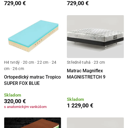
729,00 €
729,00 €
H4 tvrdý · 20 cm · 22 cm · 24
Středně tuhá · 23 cm
cm · 26 cm
Matrac Magniflex
Ortopedický matrac Tropico
MAGNISTRETCH 9
SUPER FOX BLUE
Skladom
Skladom
320,00 €
1 229,00 €
s anatomickým vankúšom