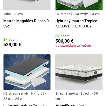
Tuhá · 23 cm
H2 stredný · H4 tvrdý · 24 cm
Matrac Magniflex Riposo 9
Hybridný matrac Tropico
Evo
KOLOS BIO ECOLOGY
Skladom
Skladom
506,00 €
529,00 €
s anatomickým vankúšom
H3 stredne tvrdý · H4 tvrdý ·
Středně měkká · Střední · 30
22 cm · 26 cm
cm
Latexový matrac Tropico
Magniflex matrac