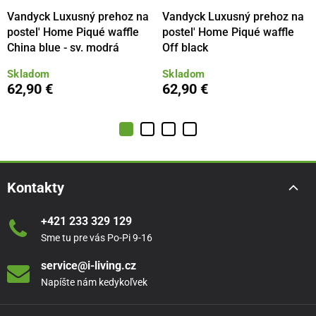
Vandyck Luxusný prehoz na
Vandyck Luxusný prehoz na
postel' Home Piqué waffle
postel' Home Piqué waffle
China blue - sv. modrá
Off black
Skladom
Skladom
62,90 €
62,90 €
Kontakty
+421 233 329 129
Sme tu pre vás Po-Pi 9-16
service@i-living.cz
Napíšte nám kedykoľvek