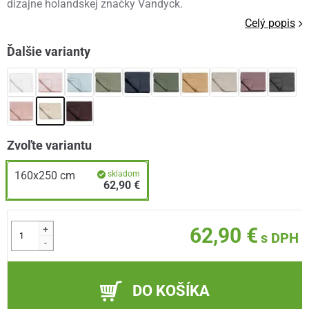
dizajne holandskej značky Vandyck.
Celý popis
Ďalšie varianty
Zvoľte variantu
160x250 cm
skladom
62,90 €
+
62,90 €
s DPH
-
DO KOŠÍKA