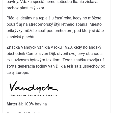
bavlny. Vďaka špeciálnemu spôsobu tkania získava
prehoz plastický vzor.
Pléd je ideálny na teplejšiu časť roka, kedy ho môžete
použiť aj na stredomorský štýl letného spania. Miesto
prikrývky môžete spať pod prehozom, pod ktorý si dáte
klasickú plachtu.
Značka Vandyck vznikla v roku 1923, kedy holandský
obchodník Cornelis van Dijk otvoril svoj prvý obchod s
exkluzívnym bytovým textilom. Teraz značku rozvíja už
štvrtá generácia rodiny van Dijk a teší sa z úspechov po
celej Európe.
Materiál:
100% bavlna