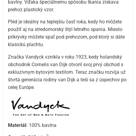
bavlny. Vďaka špeciálnemu spôsobu tkania získava
prehoz plastický vzor.
Pléd je ideálny na teplejšiu časť roka, kedy ho môžete
použiť aj na stredomorský štýl letného spania. Miesto
prikrývky môžete spať pod prehozom, pod ktorý si dáte
klasickú plachtu.
Značka Vandyck vznikla v roku 1923, kedy holandský
obchodník Cornelis van Dijk otvoril svoj prvý obchod s
exkluzívnym bytovým textilom. Teraz značku rozvíja už
štvrtá generácia rodiny van Dijk a teší sa z úspechov po
celej Európe.
Materiál:
100% bavlna