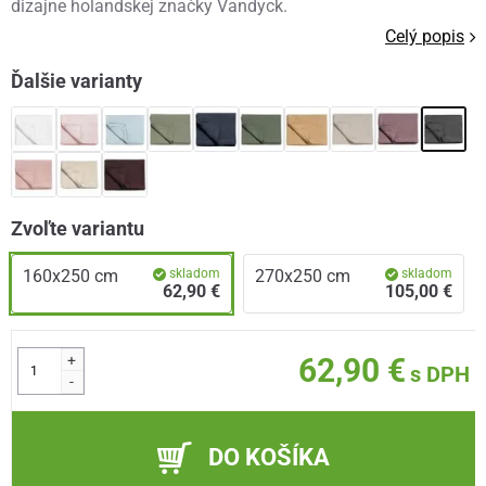
dizajne holandskej značky Vandyck.
Celý popis
Ďalšie varianty
Zvoľte variantu
160x250 cm
skladom
270x250 cm
skladom
62,90 €
105,00 €
+
62,90 €
s DPH
-
DO KOŠÍKA