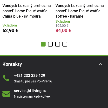
Vandyck Luxusný prehoz na
Vandyck Luxusný prehoz na
postel' Home Piqué waffle
postel' Home Piqué waffle
China blue - sv. modrá
Toffee - karamel
Skladom
Skladom
105,00 €
62,90 €
84,00 €
Kontakty
+421 233 329 129
Sme tu pre vás Po-Pi 9-16
service@i-living.cz
Napíšte nám kedykoľvek