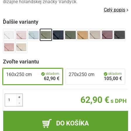
dizajne holandskej značky Vandyck.
Celý popis
Ďalšie varianty
Zvoľte variantu
160x250 cm
skladom
270x250 cm
skladom
62,90 €
105,00 €
+
62,90 €
s DPH
-
DO KOŠÍKA