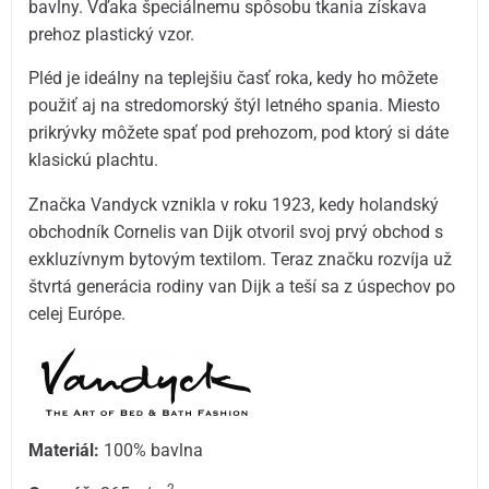
bavlny. Vďaka špeciálnemu spôsobu tkania získava
prehoz plastický vzor.
Pléd je ideálny na teplejšiu časť roka, kedy ho môžete
použiť aj na stredomorský štýl letného spania. Miesto
prikrývky môžete spať pod prehozom, pod ktorý si dáte
klasickú plachtu.
Značka Vandyck vznikla v roku 1923, kedy holandský
obchodník Cornelis van Dijk otvoril svoj prvý obchod s
exkluzívnym bytovým textilom. Teraz značku rozvíja už
štvrtá generácia rodiny van Dijk a teší sa z úspechov po
celej Európe.
Materiál:
100% bavlna