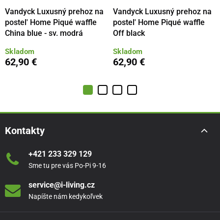
Vandyck Luxusný prehoz na
Vandyck Luxusný prehoz na
postel' Home Piqué waffle
postel' Home Piqué waffle
China blue - sv. modrá
Off black
Skladom
Skladom
62,90 €
62,90 €
Kontakty
+421 233 329 129
Sme tu pre vás Po-Pi 9-16
service@i-living.cz
Napíšte nám kedykoľvek