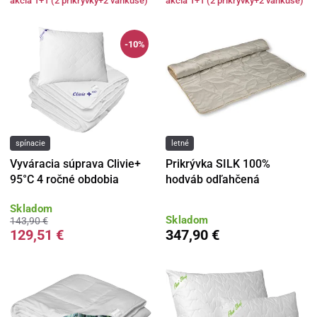
akcia 1+1 (2 prikrývky+2 vankúše)
akcia 1+1 (2 prikrývky+2 vankúše)
-10%
spínacie
letné
Vyváracia súprava Clivie+
Prikrývka SILK 100%
95°C 4 ročné obdobia
hodváb odľahčená
Skladom
Skladom
143,90 €
129,51 €
347,90 €