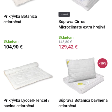
zimné
Prikrývka Botanica
Súprava Cirrus
celoročná
Microclimate extra hrejivá
Skladom
Skladom
143,80 €
104,90 €
129,42 €
-10%
Prikrývka Lyocell-Tencel /
Súprava Botanica bavlnená
bavlna celoročná
celoročná