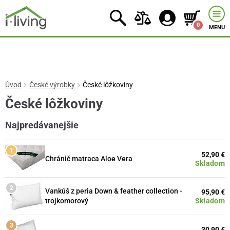
0
MENU
Úvod
České výrobky
České lôžkoviny
České lôžkoviny
Najpredávanejšie
52,90 €
Chránič matraca Aloe Vera
Skladom
Vankúš z peria Down & feather collection -
95,90 €
Skladom
trojkomorový
30,90 €