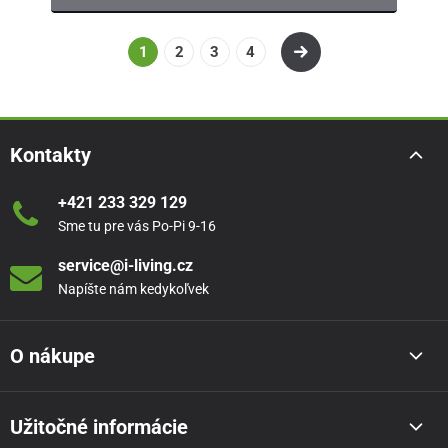
1
2
3
4
Kontakty
+421 233 329 129
Sme tu pre vás Po-Pi 9-16
service@i-living.cz
Napíšte nám kedykoľvek
O nákupe
Užitočné informácie