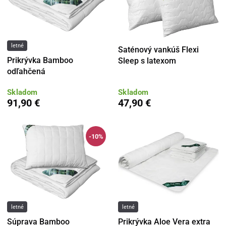
letné
Saténový vankúš Flexi
Prikrývka Bamboo
Sleep s latexom
odľahčená
Skladom
Skladom
91,90 €
47,90 €
-10%
letné
letné
Súprava Bamboo
Prikrývka Aloe Vera extra