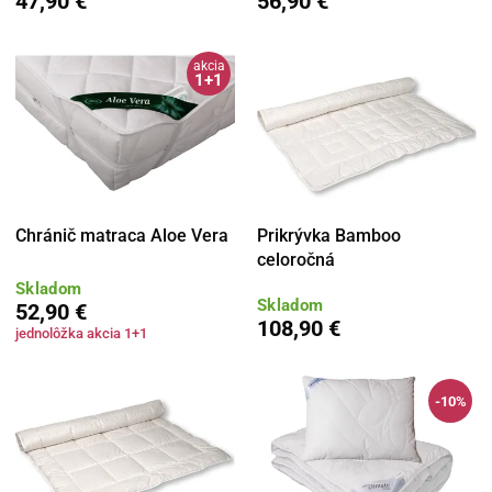
47,90 €
56,90 €
akcia
1+1
Chránič matraca Aloe Vera
Prikrývka Bamboo
celoročná
Skladom
Skladom
52,90 €
108,90 €
jednolôžka akcia 1+1
-10%