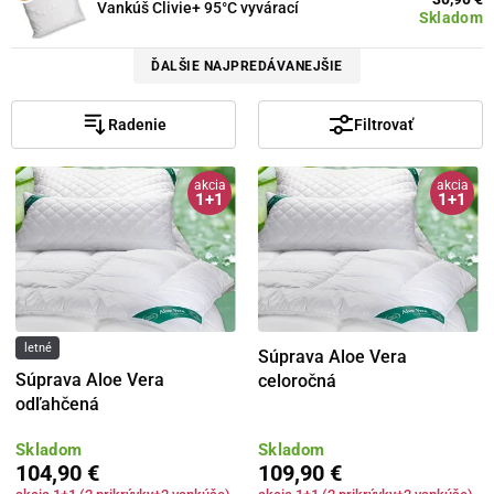
Vankúš Clivie+ 95°C vyvárací
Skladom
ĎALŠIE NAJPREDÁVANEJŠIE
Radenie
Filtrovať
akcia
akcia
1+1
1+1
letné
Súprava Aloe Vera
Súprava Aloe Vera
celoročná
odľahčená
Skladom
Skladom
104,90 €
109,90 €