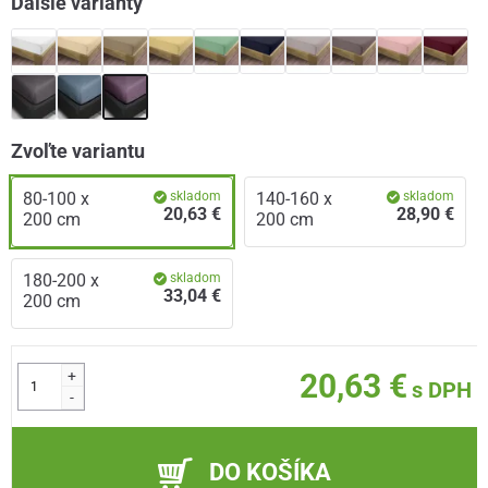
Ďalšie varianty
Zvoľte variantu
80-100 x
skladom
140-160 x
skladom
20,63 €
28,90 €
200 cm
200 cm
180-200 x
skladom
33,04 €
200 cm
+
20,63 €
s DPH
-
DO KOŠÍKA