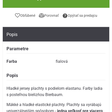
Obľúbené
Porovnať
Opýtať sa predajcu
Popis
Parametre
Farba
fialová
Popis
Hladké jersey plachty s podielom elastanu. Farby ladia
s posteľnou bielizňou Bierbaum.
Mäkké a hladké elastické plachty. Plachty sa vyrábajú
univerzálnejším spôsobom -
jedna veľkosť pre viacero