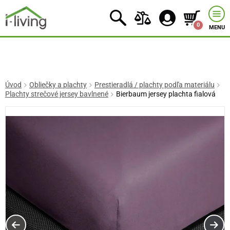
0
MENU
Úvod
Obliečky a plachty
Prestieradlá / plachty podľa materiálu
Plachty strečové jersey bavlnené
Bierbaum jersey plachta fialová