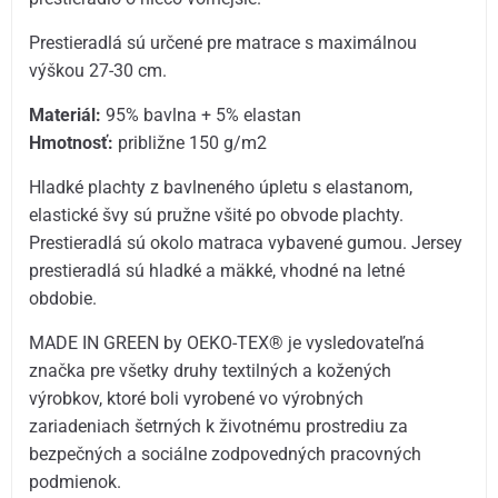
Prestieradlá sú určené pre matrace s maximálnou
výškou 27-30 cm.
Materiál:
95% bavlna + 5% elastan
Hmotnosť:
približne 150 g/m2
Hladké plachty z bavlneného úpletu s elastanom,
elastické švy sú pružne všité po obvode plachty.
Prestieradlá sú okolo matraca vybavené gumou. Jersey
prestieradlá sú hladké a mäkké, vhodné na letné
obdobie.
MADE IN GREEN by OEKO-TEX® je vysledovateľná
značka pre všetky druhy textilných a kožených
výrobkov, ktoré boli vyrobené vo výrobných
zariadeniach šetrných k životnému prostrediu za
bezpečných a sociálne zodpovedných pracovných
podmienok.