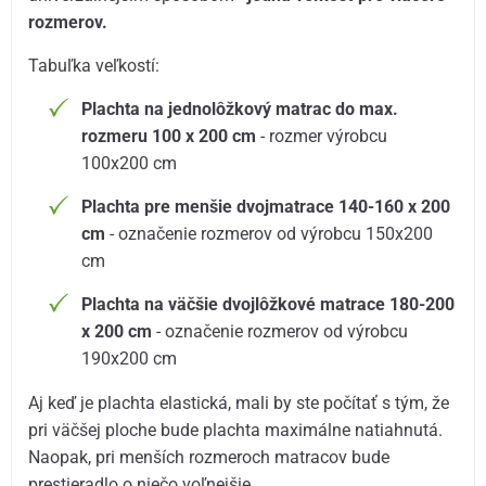
rozmerov.
Tabuľka veľkostí:
Plachta na jednolôžkový matrac do max.
rozmeru 100 x 200 cm
- rozmer výrobcu
100x200 cm
Plachta pre menšie dvojmatrace 140-160 x 200
cm
- označenie rozmerov od výrobcu 150x200
cm
Plachta na väčšie dvojlôžkové matrace 180-200
x 200 cm
- označenie rozmerov od výrobcu
190x200 cm
Aj keď je plachta elastická, mali by ste počítať s tým, že
pri väčšej ploche bude plachta maximálne natiahnutá.
Naopak, pri menších rozmeroch matracov bude
prestieradlo o niečo voľnejšie.