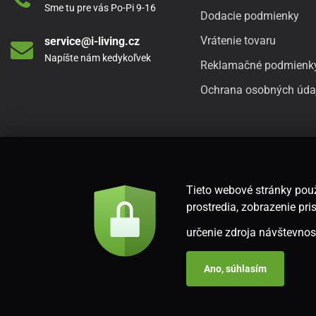
Sme tu pre vás Po-Pi 9-16
Dodacie podmienky
Vrátenie tovaru
service@i-living.cz
Napíšte nám kedykoľvek
Reklamačné podmienk
Ochrana osobných úda
Tieto webové stránky použ
prostredia, zobrazenie p
určenie zdroja návštevnost
Ano, súhlasím
Copyright © 2026
www.i-living.sk
. Všetky práva vyhradené.