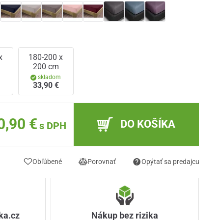
x
180-200 x
200 cm
m
skladom
33,90 €
0,90 €
DO KOŠÍKA
s DPH
Obľúbené
Porovnať
Opýtať sa predajcu
ka.cz
Nákup bez rizika