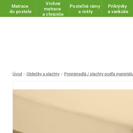
Vrchné
Matrace
Posteľné rámy
Prikrývky
matrace
do postele
a rošty
a vankúše
a chrániče
Úvod
Obliečky a plachty
Prestieradlá / plachty podľa materiál