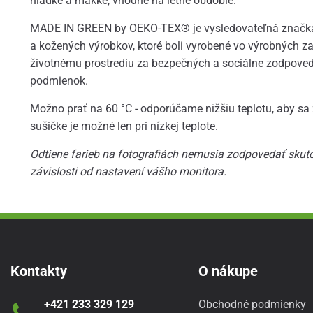
hladké a mäkké, vhodné na letné obdobie.
MADE IN GREEN by OEKO-TEX® je vysledovateľná značka p
a kožených výrobkov, ktoré boli vyrobené vo výrobných za
životnému prostrediu za bezpečných a sociálne zodpove
podmienok.
Možno prať na 60 °C - odporúčame nižšiu teplotu, aby sa 
sušičke je možné len pri nízkej teplote.
Odtiene farieb na fotografiách nemusia zodpovedať skutoč
závislosti od nastavení vášho monitora.
Kontakty
O nákupe
+421 233 329 129
Obchodné podmienky