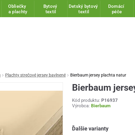
Obliečky
Bytový
Detský bytový
Domácí
a plachty
textil
textil
péče
u
Plachty strečové jersey bavlnené
Bierbaum jersey plachta natur
Bierbaum jersey
Kód produktu:
P16937
Výrobca:
Bierbaum
Ďalšie varianty