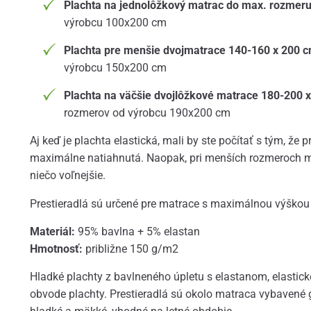
Plachta na jednolôžkový matrac do max. rozmer
výrobcu 100x200 cm
Plachta pre menšie dvojmatrace 140-160 x 200 
výrobcu 150x200 cm
Plachta na väčšie dvojlôžkové matrace 180-200 
rozmerov od výrobcu 190x200 cm
Aj keď je plachta elastická, mali by ste počítať s tým, že 
maximálne natiahnutá. Naopak, pri menších rozmeroch m
niečo voľnejšie.
Prestieradlá sú určené pre matrace s maximálnou výškou
Materiál:
95% bavlna + 5% elastan
Hmotnosť:
približne 150 g/m2
Hladké plachty z bavlneného úpletu s elastanom, elastick
obvode plachty. Prestieradlá sú okolo matraca vybavené 