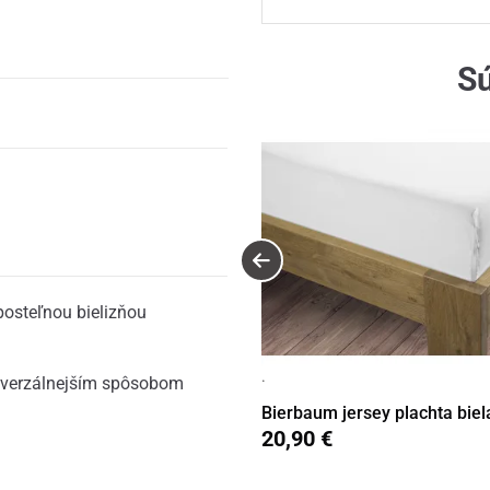
Sú
posteľnou bielizňou
·
niverzálnejším spôsobom
Bierbaum jersey plachta biel
20,90 €