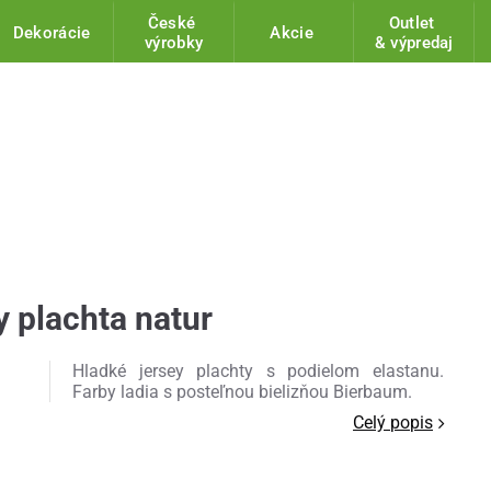
České
Outlet
Dekorácie
Akcie
výrobky
& výpredaj
 plachta natur
Hladké jersey plachty s podielom elastanu.
Farby ladia s posteľnou bielizňou Bierbaum.
Celý popis