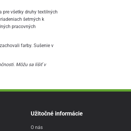
re všetky druhy textilných
riadeniach šetrných k
dných pracovných
zachovali farby. Sušenie v
nosti. Môžu sa líšiť v
Užitočné informácie
O nás