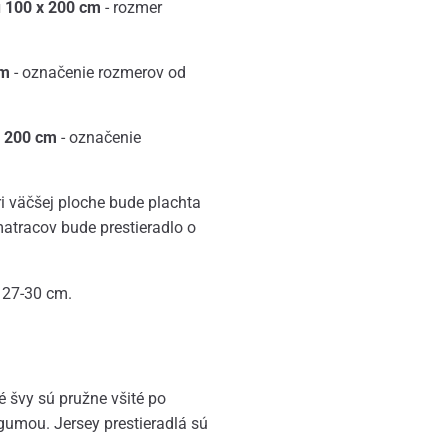
u 100 x 200 cm
- rozmer
cm
- označenie rozmerov od
x 200 cm
- označenie
pri väčšej ploche bude plachta
atracov bude prestieradlo o
 27-30 cm.
é švy sú pružne všité po
gumou. Jersey prestieradlá sú