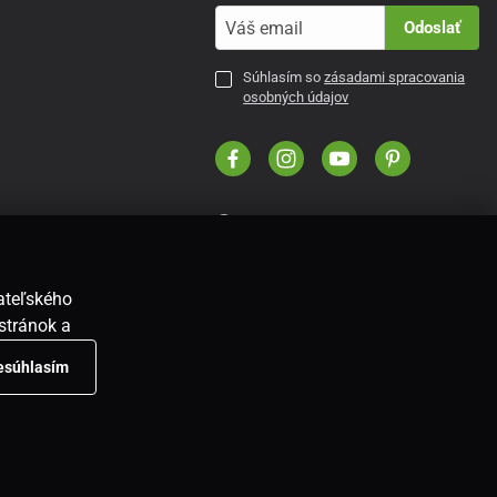
Odoslať
Súhlasím so
zásadami spracovania
osobných údajov
SK
vateľského
stránok a
nesúhlasím
E-shop vytvorila
SIMPLIA.cz