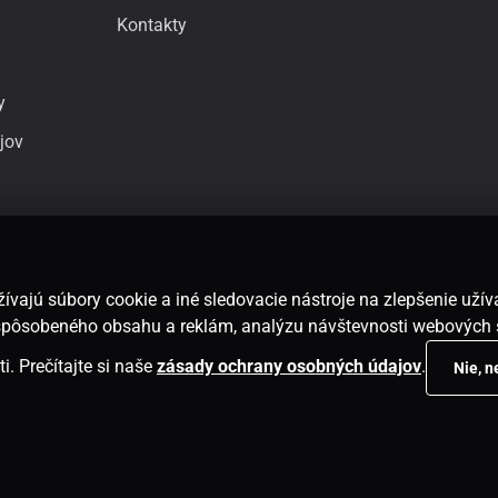
Kontakty
y
jov
ívajú súbory cookie a iné sledovacie nástroje na zlepšenie uží
rispôsobeného obsahu a reklám, analýzu návštevnosti webových 
i. Prečítajte si naše
zásady ochrany osobných údajov
.
Nie, 